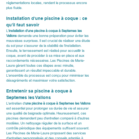
réglementations locales, rendant le processus encore 
plus fluide.
Installation d'une piscine à coque : ce 
qu'il faut savoir
L'
installation d'une piscine à coque à Septemes les 
Vallons
 demande une bonne préparation pour éviter les 
mauvaises surprises. Il est crucial de réaliser une étude 
du sol pour s'assurer de la stabilité de l'installation. 
Ensuite, le terrassement est réalisé pour accueillir la 
coque, avant de procéder à sa mise en place et aux 
raccordements nécessaires. 
Les Piscines de Marie-
Laure
 gèrent toutes ces étapes avec minutie, 
garantissant un résultat impeccable et durable. 
L'ensemble du processus est conçu pour minimiser les 
désagréments et maximiser votre satisfaction.
Entretenir sa piscine à coque à 
Septemes les Vallons
L'entretien d'
une piscine à coque à Septemes les Vallons
est essentiel pour prolonger sa durée de vie et assurer 
une qualité de baignade optimale. Heureusement, ces 
piscines demandent peu d'entretien comparé à d'autres 
modèles. Un nettoyage régulier de la surface et un 
contrôle périodique des équipements suffisent souvent. 
Les Piscines de Marie-Laure proposent des services 
d'entretien personnalisés et des conseils adaptés à 