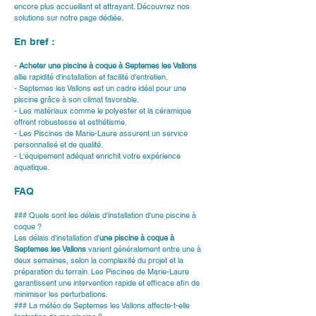
encore plus accueillant et attrayant. Découvrez nos 
solutions sur 
notre page dédiée
.
En bref : 
- 
Acheter une piscine à coque à Septemes les Vallons
allie rapidité d'installation et facilité d'entretien.
- Septemes les Vallons est un cadre idéal pour une 
piscine grâce à son climat favorable.
- Les matériaux comme le polyester et la céramique 
offrent robustesse et esthétisme.
- Les Piscines de Marie-Laure assurent un service 
personnalisé et de qualité.
- L'équipement adéquat enrichit votre expérience 
aquatique.
FAQ
### Quels sont les délais d'installation d'une piscine à 
coque ?
Les délais d'installation d'
une piscine à coque à 
Septemes les Vallons
 varient généralement entre une à 
deux semaines, selon la complexité du projet et la 
préparation du terrain. Les Piscines de Marie-Laure 
garantissent une intervention rapide et efficace afin de 
minimiser les perturbations.
### La météo de Septemes les Vallons affecte-t-elle 