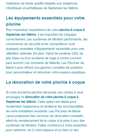
matériaux de haute qualité adaptés aux exigences 
climatiques et esthétiques de Septemes les Vallons.
Les équipements essentiels pour votre 
piscine
Pour maximiser l'expérience de votre 
piscine à coque à 
Septemes les Vallons
, il est important de s'équiper 
correctement. Les systèmes de filtration performants, les 
couvertures de sécurité et les réchauffeurs sont 
quelques exemples d'équipements essentiels pour une 
utilisation optimale. De plus, l'ajout de lumières LED, de 
jets d'eau ou d'un système de nage à contre-courant 
peut enrichir vos moments de détente. 
Les Piscines de 
Marie-Laure
 offrent une gamme complète de solutions 
pour personnaliser et sécuriser votre espace aquatique.
La rénovation de votre piscine à coque
Si votre ancienne piscine nécessite une remise à neuf, 
envisagez la 
rénovation de votre piscine à coque à 
Septemes les Vallons
. Cette option est idéale pour 
moderniser l'apparence et améliorer les fonctionnalités 
de votre installation existante. Les Piscines de Marie-
Laure proposent des services de rénovation complets, 
allant du remplacement de la coque à la mise à jour des 
systèmes de filtration. Faites confiance à notre expertise 
pour redonner vie à votre espace et en faire un lieu 