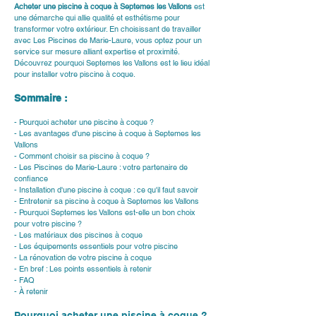
Acheter une piscine à coque à Septemes les Vallons
 est 
une démarche qui allie qualité et esthétisme pour 
transformer votre extérieur. En choisissant de travailler 
avec Les Piscines de Marie-Laure, vous optez pour un 
service sur mesure alliant expertise et proximité. 
Découvrez pourquoi Septemes les Vallons est le lieu idéal 
pour installer votre piscine à coque.
Sommaire :
- Pourquoi acheter une piscine à coque ?
- Les avantages d'une piscine à coque à Septemes les 
Vallons
- Comment choisir sa piscine à coque ?
- Les Piscines de Marie-Laure : votre partenaire de 
confiance
- Installation d'une piscine à coque : ce qu'il faut savoir
- Entretenir sa piscine à coque à Septemes les Vallons
- Pourquoi Septemes les Vallons est-elle un bon choix 
pour votre piscine ?
- Les matériaux des piscines à coque
- Les équipements essentiels pour votre piscine
- La rénovation de votre piscine à coque
- En bref : Les points essentiels à retenir
- FAQ
- À retenir
Pourquoi acheter une piscine à coque ?