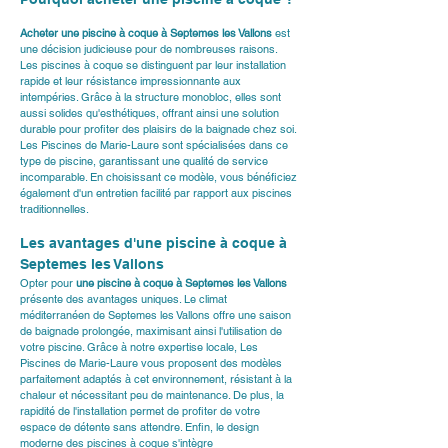
Acheter une piscine à coque à Septemes les Vallons
 est 
une décision judicieuse pour de nombreuses raisons. 
Les piscines à coque se distinguent par leur installation 
rapide et leur résistance impressionnante aux 
intempéries. Grâce à la structure monobloc, elles sont 
aussi solides qu'esthétiques, offrant ainsi une solution 
durable pour profiter des plaisirs de la baignade chez soi. 
Les Piscines de Marie-Laure
 sont spécialisées dans ce 
type de piscine, garantissant une qualité de service 
incomparable. En choisissant ce modèle, vous bénéficiez 
également d'un entretien facilité par rapport aux piscines 
traditionnelles.
Les avantages d'une piscine à coque à 
Septemes les Vallons
Opter pour 
une piscine à coque à Septemes les Vallons
présente des avantages uniques. Le climat 
méditerranéen de Septemes les Vallons offre une saison 
de baignade prolongée, maximisant ainsi l'utilisation de 
votre piscine. Grâce à notre expertise locale, Les 
Piscines de Marie-Laure vous proposent des modèles 
parfaitement adaptés à cet environnement, résistant à la 
chaleur et nécessitant peu de maintenance. De plus, la 
rapidité de l'installation permet de profiter de votre 
espace de détente sans attendre. Enfin, le design 
moderne des piscines à coque s'intègre 