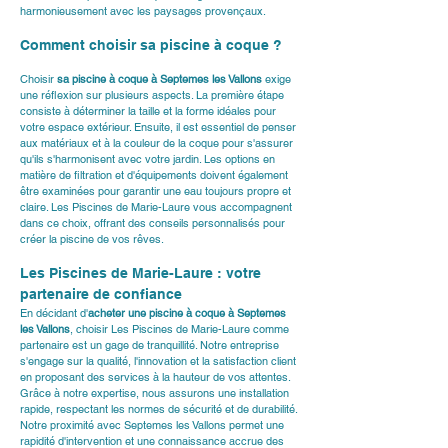
harmonieusement avec les paysages provençaux.
Comment choisir sa piscine à coque ?
Choisir 
sa piscine à coque à Septemes les Vallons
 exige 
une réflexion sur plusieurs aspects. La première étape 
consiste à déterminer la taille et la forme idéales pour 
votre espace extérieur. Ensuite, il est essentiel de penser 
aux matériaux et à la couleur de la coque pour s'assurer 
qu'ils s'harmonisent avec votre jardin. Les options en 
matière de filtration et d'équipements doivent également 
être examinées pour garantir une eau toujours propre et 
claire. Les Piscines de Marie-Laure vous accompagnent 
dans ce choix, offrant des conseils personnalisés pour 
créer la piscine de vos rêves.
Les Piscines de Marie-Laure : votre 
partenaire de confiance
En décidant d'
acheter une piscine à coque à Septemes 
les Vallons
, choisir Les Piscines de Marie-Laure comme 
partenaire est un gage de tranquillité. Notre entreprise 
s'engage sur la qualité, l'innovation et la satisfaction client 
en proposant des services à la hauteur de vos attentes. 
Grâce à notre expertise, nous assurons une installation 
rapide, respectant les normes de sécurité et de durabilité. 
Notre proximité avec Septemes les Vallons permet une 
rapidité d'intervention et une connaissance accrue des 