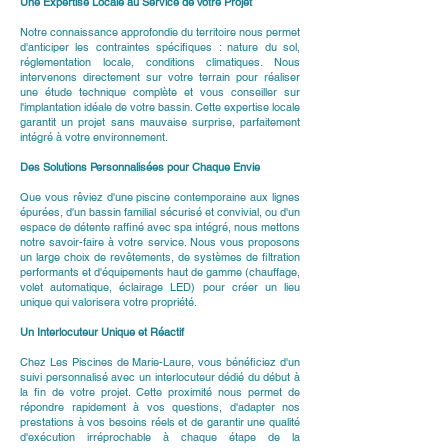
Une Expertise Locale au Service de Votre Projet
Notre connaissance approfondie du territoire nous permet
d'anticiper les contraintes spécifiques : nature du sol,
réglementation locale, conditions climatiques. Nous
intervenons directement sur votre terrain pour réaliser
une étude technique complète et vous conseiller sur
l'implantation idéale de votre bassin. Cette expertise locale
garantit un projet sans mauvaise surprise, parfaitement
intégré à votre environnement.
Des Solutions Personnalisées pour Chaque Envie
Que vous rêviez d'une piscine contemporaine aux lignes
épurées, d'un bassin familial sécurisé et convivial, ou d'un
espace de détente raffiné avec spa intégré, nous mettons
notre savoir-faire à votre service. Nous vous proposons
un large choix de revêtements, de systèmes de filtration
performants et d'équipements haut de gamme (chauffage,
volet automatique, éclairage LED) pour créer un lieu
unique qui valorisera votre propriété.
Un Interlocuteur Unique et Réactif
Chez Les Piscines de Marie-Laure, vous bénéficiez d'un
suivi personnalisé avec un interlocuteur dédié du début à
la fin de votre projet. Cette proximité nous permet de
répondre rapidement à vos questions, d'adapter nos
prestations à vos besoins réels et de garantir une qualité
d'exécution irréprochable à chaque étape de la