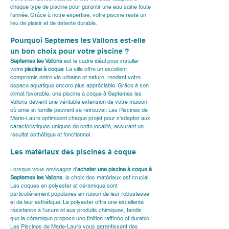
chaque type de piscine pour garantir une eau saine toute 
l'année. Grâce à notre expertise, votre piscine reste un 
lieu de plaisir et de détente durable.
Pourquoi Septemes les Vallons est-elle 
un bon choix pour votre piscine ?
Septemes les Vallons
 est le cadre idéal pour installer 
votre 
piscine à coque
. La ville offre un excellent 
compromis entre vie urbaine et nature, rendant votre 
espace aquatique encore plus appréciable. Grâce à son 
climat favorable, une piscine à coque à Septemes les 
Vallons devient une véritable extension de votre maison, 
où amis et famille peuvent se retrouver. Les Piscines de 
Marie-Laure optimisent chaque projet pour s'adapter aux 
caractéristiques uniques de cette localité, assurant un 
résultat esthétique et fonctionnel.
Les matériaux des piscines à coque
Lorsque vous envisagez d'
acheter une piscine à coque à 
Septemes les Vallons
, le choix des matériaux est crucial. 
Les coques en polyester et céramique sont 
particulièrement populaires en raison de leur robustesse 
et de leur esthétique. Le polyester offre une excellente 
résistance à l'usure et aux produits chimiques, tandis 
que la céramique propose une finition raffinée et durable. 
Les Piscines de Marie-Laure
 vous garantissent des 