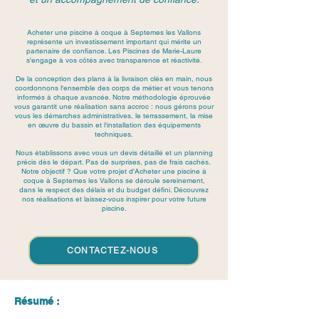
Acheter une piscine à coque à Septemes les Vallons
représente un investissement important qui mérite un
partenaire de confiance. Les Piscines de Marie-Laure
s'engage à vos côtés avec transparence et réactivité.
De la conception des plans à la livraison clés en main, nous
coordonnons l'ensemble des corps de métier et vous tenons
informés à chaque avancée. Notre méthodologie éprouvée
vous garantit une réalisation sans accroc : nous gérons pour
vous les démarches administratives, le terrassement, la mise
en œuvre du bassin et l'installation des équipements
techniques.
Nous établissons avec vous un devis détaillé et un planning
précis dès le départ. Pas de surprises, pas de frais cachés.
Notre objectif ? Que votre projet d'Acheter une piscine à
coque à Septemes les Vallons se déroule sereinement,
dans le respect des délais et du budget défini. Découvrez
nos réalisations et laissez-vous inspirer pour votre future
piscine.
CONTACTEZ-NOUS
Résumé :