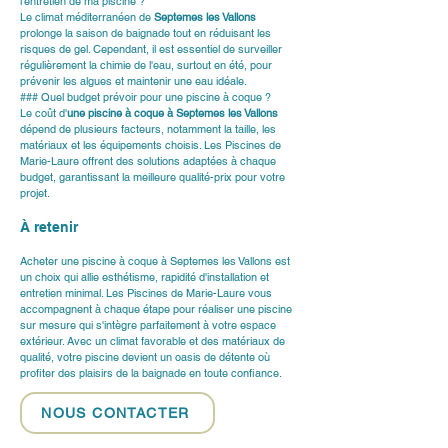
l'entretien de ma piscine ?
Le climat méditerranéen de 
Septemes les Vallons
prolonge la saison de baignade tout en réduisant les 
risques de gel. Cependant, il est essentiel de surveiller 
régulièrement la chimie de l'eau, surtout en été, pour 
prévenir les algues et maintenir une eau idéale.
### Quel budget prévoir pour une piscine à coque ?
Le coût d'
une piscine à coque à Septemes les Vallons
dépend de plusieurs facteurs, notamment la taille, les 
matériaux et les équipements choisis. Les Piscines de 
Marie-Laure offrent des solutions adaptées à chaque 
budget, garantissant la meilleure qualité-prix pour votre 
projet.
À retenir
Acheter une piscine à coque à Septemes les Vallons est 
un choix qui allie esthétisme, rapidité d'installation et 
entretien minimal. Les Piscines de Marie-Laure vous 
accompagnent à chaque étape pour réaliser une piscine 
sur mesure qui s'intègre parfaitement à votre espace 
extérieur. Avec un climat favorable et des matériaux de 
qualité, votre piscine devient un oasis de détente où 
profiter des plaisirs de la baignade en toute confiance.
NOUS CONTACTER