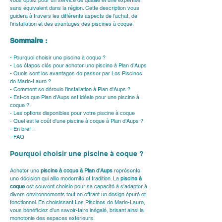
vous optez pour un service de qualité et une expertise 
sans équivalent dans la région. Cette description vous 
guidera à travers les différents aspects de l'achat, de 
l'installation et des avantages des piscines à coque.
Sommaire :
- Pourquoi choisir une piscine à coque ?
- Les étapes clés pour acheter une piscine à Plan d’Aups
- Quels sont les avantages de passer par Les Piscines 
de Marie-Laure ?
- Comment se déroule l'installation à Plan d'Aups ?
- Est-ce que Plan d'Aups est idéale pour une piscine à 
coque ?
- Les options disponibles pour votre piscine à coque
- Quel est le coût d'une piscine à coque à Plan d'Aups ?
- En bref :
- FAQ
Pourquoi choisir une piscine à coque ?
Acheter une 
piscine à coque à Plan d’Aups
 représente 
une décision qui allie modernité et tradition. La 
piscine à 
coque
 est souvent choisie pour sa capacité à s'adapter à 
divers environnements tout en offrant un design épuré et 
fonctionnel. En choisissant Les Piscines de Marie-Laure, 
vous bénéficiez d’un savoir-faire inégalé, brisant ainsi la 
monotonie des espaces extérieurs.