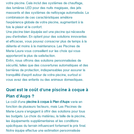
votre piscine. Cela inclut des systèmes de chauffage, 
des lumières LED pour des nuits magiques, des jets 
massants et des systèmes de nettoyage automatisés. La 
combinaison de ces caractéristiques améliore 
l'expérience globale de votre piscine, augmentant à la 
fois le plaisir et le confort.
Une piscine bien équipée est une piscine qui nécessite 
peu d'entretien. En optant pour des solutions innovantes 
et efficaces, vous pouvez consacrer plus de temps à la 
détente et moins à la maintenance. Les Piscines de 
Marie-Laure vous conseillent sur les choix qui vous 
apporteront le plus de satisfaction.
Enfin, nous offrons des solutions personnalisées de 
sécurité, telles que des couvertures automatiques et des 
barrières de protection, indispensables pour assurer la 
tranquillité d'esprit autour de votre piscine, surtout si 
vous avez des enfants ou des animaux domestiques.
Quel est le coût d'une piscine à coque à 
Plan d'Aups ?
Le coût d'une 
piscine à coque à Plan d'Aups
 varie en 
fonction de plusieurs facteurs, mais Les Piscines de 
Marie-Laure s’engagent à offrir des solutions pour tous 
les budgets. Le choix du matériau, la taille de la piscine, 
les équipements supplémentaires et les conditions 
spécifiques du terrain influencent fortement le prix final.
Notre équipe effectue une estimation personnalisée 