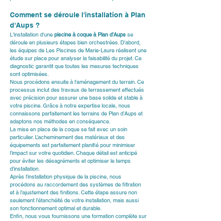
Comment se déroule l'installation à Plan 
d'Aups ?
L'installation d'une 
piscine à coque à Plan d’Aups
 se 
déroule en plusieurs étapes bien orchestrées. D'abord, 
les équipes de Les Piscines de Marie-Laure réalisent une 
étude sur place pour analyser la faisabilité du projet. Ce 
diagnostic garantit que toutes les mesures techniques 
sont optimisées.
Nous procédons ensuite à l'aménagement du terrain. Ce 
processus inclut des travaux de terrassement effectués 
avec précision pour assurer une base solide et stable à 
votre piscine. Grâce à notre expertise locale, nous 
connaissons parfaitement les terrains de Plan d’Aups et 
adaptons nos méthodes en conséquence.
La mise en place de la coque se fait avec un soin 
particulier. L’acheminement des matériaux et des 
équipements est parfaitement planifié pour minimiser 
l’impact sur votre quotidien. Chaque détail est anticipé 
pour éviter les désagréments et optimiser le temps 
d’installation.
Après l'installation physique de la piscine, nous 
procédons au raccordement des systèmes de filtration 
et à l’ajustement des finitions. Cette étape assure non 
seulement l’étanchéité de votre installation, mais aussi 
son fonctionnement optimal et durable.
Enfin, nous vous fournissons une formation complète sur 