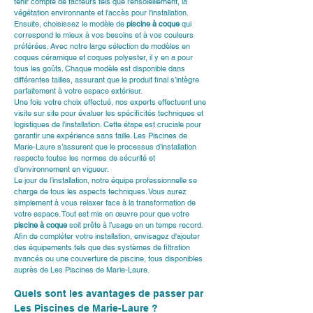
tenir compte de facteurs tels que l'ensoleillement, la 
végétation environnante et l'accès pour l'installation.
Ensuite, choisissez le modèle de 
piscine à coque
 qui 
correspond le mieux à vos besoins et à vos couleurs 
préférées. Avec notre large sélection de modèles en 
coques céramique
 et 
coques polyester
, il y en a pour 
tous les goûts. Chaque modèle est disponible dans 
différentes tailles, assurant que le produit final s’intègre 
parfaitement à votre espace extérieur.
Une fois votre choix effectué, nos experts effectuent une 
visite sur site pour évaluer les spécificités techniques et 
logistiques de l’installation. Cette étape est cruciale pour 
garantir une expérience sans faille. Les Piscines de 
Marie-Laure s’assurent que le processus d’installation 
respecte toutes les normes de sécurité et 
d’environnement en vigueur.
Le jour de l’installation, notre équipe professionnelle se 
charge de tous les aspects techniques. Vous aurez 
simplement à vous relaxer face à la transformation de 
votre espace. Tout est mis en œuvre pour que votre 
piscine à coque
 soit prête à l’usage en un temps record.
Afin de compléter votre installation, envisagez d'ajouter 
des équipements tels que des systèmes de filtration 
avancés ou une couverture de piscine, tous disponibles 
auprès de 
Les Piscines de Marie-Laure
.
Quels sont les avantages de passer par 
Les Piscines de Marie-Laure ?