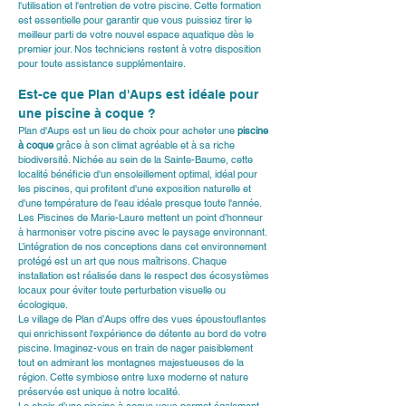
l'utilisation et l'entretien de votre piscine. Cette formation 
est essentielle pour garantir que vous puissiez tirer le 
meilleur parti de votre nouvel espace aquatique dès le 
premier jour. Nos techniciens restent à votre disposition 
pour toute assistance supplémentaire.
Est-ce que Plan d'Aups est idéale pour 
une piscine à coque ?
Plan d'Aups est un lieu de choix pour acheter une 
piscine 
à coque
 grâce à son climat agréable et à sa riche 
biodiversité. Nichée au sein de la Sainte-Baume, cette 
localité bénéficie d'un ensoleillement optimal, idéal pour 
les piscines, qui profitent d'une exposition naturelle et 
d'une température de l'eau idéale presque toute l'année.
Les Piscines de Marie-Laure mettent un point d’honneur 
à harmoniser votre piscine avec le paysage environnant. 
L’intégration de nos conceptions dans cet environnement 
protégé est un art que nous maîtrisons. Chaque 
installation est réalisée dans le respect des écosystèmes 
locaux pour éviter toute perturbation visuelle ou 
écologique.
Le village de Plan d’Aups offre des vues époustouflantes 
qui enrichissent l'expérience de détente au bord de votre 
piscine. Imaginez-vous en train de nager paisiblement 
tout en admirant les montagnes majestueuses de la 
région. Cette symbiose entre luxe moderne et nature 
préservée est unique à notre localité.