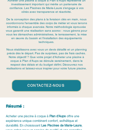
Acheter une piscine à coque à Plan d'Aups représente un
investissement important qui mérite un partenaire de
confiance. Les Piscines de Marie-Laure s'engage à vos
côtés avec transparence et réactivité.
De la conception des plans à la livraison clés en main, nous
coordonnons l'ensemble des corps de métier et vous tenons
informés à chaque avancée. Notre méthodologie éprouvée
vous garantit une réalisation sans accroc : nous gérons pour
vous les démarches administratives, le terrassement, la mise
en œuvre du bassin et l'installation des équipements
techniques.
Nous établissons avec vous un devis détaillé et un planning
précis dès le départ. Pas de surprises, pas de frais cachés.
Notre objectif ? Que votre projet d'Acheter une piscine à
coque à Plan d'Aups se déroule sereinement, dans le
respect des délais et du budget défini. Découvrez nos
réalisations et laissez-vous inspirer pour votre future piscine.
CONTACTEZ-NOUS
Résumé :
Acheter une piscine à coque à 
Plan d'Aups
 offre une 
expérience unique combinant confort, esthétique et 
durabilité. En choisissant 
Les Piscines de Marie-Laure
, 