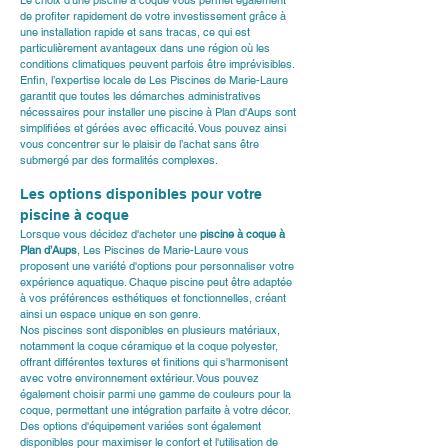
Le choix d’une piscine à coque vous permet également 
de profiter rapidement de votre investissement grâce à 
une installation rapide et sans tracas, ce qui est 
particulièrement avantageux dans une région où les 
conditions climatiques peuvent parfois être imprévisibles.
Enfin, l’expertise locale de Les Piscines de Marie-Laure 
garantit que toutes les démarches administratives 
nécessaires pour installer une piscine à Plan d'Aups sont 
simplifiées et gérées avec efficacité. Vous pouvez ainsi 
vous concentrer sur le plaisir de l’achat sans être 
submergé par des formalités complexes.
Les options disponibles pour votre 
piscine à coque
Lorsque vous décidez d'acheter une 
piscine à coque à 
Plan d’Aups
, Les Piscines de Marie-Laure vous 
proposent une variété d'options pour personnaliser votre 
expérience aquatique. Chaque piscine peut être adaptée 
à vos préférences esthétiques et fonctionnelles, créant 
ainsi un espace unique en son genre.
Nos piscines sont disponibles en plusieurs matériaux, 
notamment la 
coque céramique
 et la 
coque polyester
, 
offrant différentes textures et finitions qui s'harmonisent 
avec votre environnement extérieur. Vous pouvez 
également choisir parmi une gamme de couleurs pour la 
coque, permettant une intégration parfaite à votre décor.
Des options d'équipement variées sont également 
disponibles pour maximiser le confort et l'utilisation de 