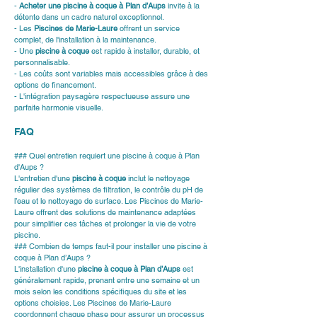
- 
Acheter une piscine à coque à Plan d’Aups
 invite à la 
détente dans un cadre naturel exceptionnel.
- Les 
Piscines de Marie-Laure
 offrent un service 
complet, de l'installation à la maintenance.
- Une 
piscine à coque
 est rapide à installer, durable, et 
personnalisable.
- Les coûts sont variables mais accessibles grâce à des 
options de financement.
- L'intégration paysagère respectueuse assure une 
parfaite harmonie visuelle.
FAQ
### Quel entretien requiert une piscine à coque à Plan 
d'Aups ?
L'entretien d'une 
piscine à coque
 inclut le nettoyage 
régulier des systèmes de filtration, le contrôle du pH de 
l’eau et le nettoyage de surface. Les Piscines de Marie-
Laure offrent des solutions de maintenance adaptées 
pour simplifier ces tâches et prolonger la vie de votre 
piscine.
### Combien de temps faut-il pour installer une piscine à 
coque à Plan d’Aups ?
L'installation d'une 
piscine à coque à Plan d’Aups
 est 
généralement rapide, prenant entre une semaine et un 
mois selon les conditions spécifiques du site et les 
options choisies. Les Piscines de Marie-Laure 
coordonnent chaque phase pour assurer un processus 