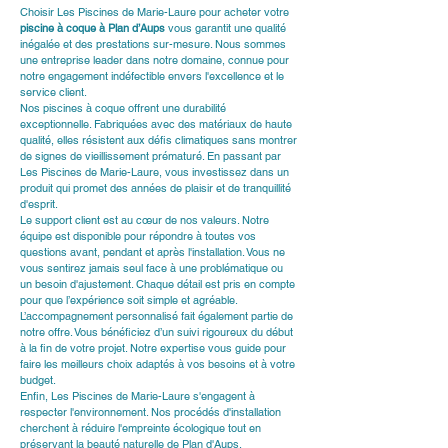
Choisir Les Piscines de Marie-Laure pour acheter votre 
piscine à coque à Plan d’Aups
 vous garantit une qualité 
inégalée et des prestations sur-mesure. Nous sommes 
une entreprise leader dans notre domaine, connue pour 
notre engagement indéfectible envers l'excellence et le 
service client.
Nos piscines à coque offrent une durabilité 
exceptionnelle. Fabriquées avec des matériaux de haute 
qualité, elles résistent aux défis climatiques sans montrer 
de signes de vieillissement prématuré. En passant par 
Les Piscines de Marie-Laure, vous investissez dans un 
produit qui promet des années de plaisir et de tranquillité 
d'esprit.
Le support client est au cœur de nos valeurs. Notre 
équipe est disponible pour répondre à toutes vos 
questions avant, pendant et après l'installation. Vous ne 
vous sentirez jamais seul face à une problématique ou 
un besoin d'ajustement. Chaque détail est pris en compte 
pour que l’expérience soit simple et agréable.
L’accompagnement personnalisé fait également partie de 
notre offre. Vous bénéficiez d’un suivi rigoureux du début 
à la fin de votre projet. Notre expertise vous guide pour 
faire les meilleurs choix adaptés à vos besoins et à votre 
budget.
Enfin, Les Piscines de Marie-Laure s'engagent à 
respecter l'environnement. Nos procédés d'installation 
cherchent à réduire l'empreinte écologique tout en 
préservant la beauté naturelle de Plan d'Aups.