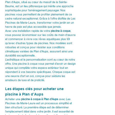
Plan d'Aups, situé au cœur du massif de la Sainte-
Baume, est un lieu pittoresque qui mérite une approche 
sophistiquée pour l'aménagement paysager. Nos 
piscines vous permettent de profiter pleinement de ce 
cadre naturel exceptionnel. Grâce à l’offre étoffée de 
Les 
Piscines de Marie-Laure
, transformer votre jardin en un 
havre de paix est plus accessible que jamais.
Avec une installation rapide de votre 
piscine à coque
, 
vous pouvez économiser sur les coûts de main-d'œuvre 
et commencer à vivre vos rêves aquatiques plus tôt 
qu’avec d’autres types de piscines. Nos modèles sont 
robustes et conçus pour résister aux conditions 
climatiques variées de Plan d’Aups, assurant ainsi une 
durabilité exceptionnelle.
L’esthétique et la personnalisation sont au cœur de notre 
offre. Une piscine à coque vous permet d’avoir un design 
unique qui complète votre espace extérieur tout en 
répondant à vos besoins spécifiques. Chaque coque est 
une oeuvre d'art en soi, conçue pour séduire les 
amateurs de luxe et de praticité.
Les étapes clés pour acheter une 
piscine à Plan d’Aups
Acheter une 
piscine à coque à Plan d’Aups
 avec Les 
Piscines de Marie-Laure est un processus simplifié et 
bien structuré. La première étape est de déterminer 
l'emplacement idéal dans votre jardin. Il est essentiel de 