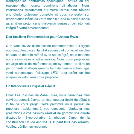
d'anticiper les contraintes spécifiques : nature du sol,
réglementation locale, conditions climatiques. Nous
intervenons directement sur votre terrain pour réaliser
une étude technique complète et vous conseiller sur
l'implantation idéale de votre bassin. Cette expertise locale
garantit un projet sans mauvaise surprise, parfaitement
intégré à votre environnement.
Des Solutions Personnalisées pour Chaque Envie
Que vous rêviez d'une piscine contemporaine aux lignes
épurées, d'un bassin familial sécurisé et convivial, ou d'un
espace de détente raffiné avec spa intégré, nous mettons
notre savoir-faire à votre service. Nous vous proposons
un large choix de revêtements, de systèmes de filtration
performants et d'équipements haut de gamme (chauffage,
volet automatique, éclairage LED) pour créer un lieu
unique qui valorisera votre propriété.
Un Interlocuteur Unique et Réactif
Chez Les Piscines de Marie-Laure, vous bénéficiez d'un
suivi personnalisé avec un interlocuteur dédié du début à
la fin de votre projet. Cette proximité nous permet de
répondre rapidement à vos questions, d'adapter nos
prestations à vos besoins réels et de garantir une qualité
d'exécution irréprochable à chaque étape de la
construction.Claude est une IA et peut faire des erreurs.
Veuillez vérifier les réponses.