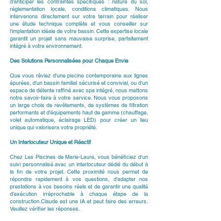
d'anticiper les contraintes spécifiques : nature du sol,
réglementation locale, conditions climatiques. Nous
intervenons directement sur votre terrain pour réaliser
une étude technique complète et vous conseiller sur
l'implantation idéale de votre bassin. Cette expertise locale
garantit un projet sans mauvaise surprise, parfaitement
intégré à votre environnement.
Des Solutions Personnalisées pour Chaque Envie
Que vous rêviez d'une piscine contemporaine aux lignes
épurées, d'un bassin familial sécurisé et convivial, ou d'un
espace de détente raffiné avec spa intégré, nous mettons
notre savoir-faire à votre service. Nous vous proposons
un large choix de revêtements, de systèmes de filtration
performants et d'équipements haut de gamme (chauffage,
volet automatique, éclairage LED) pour créer un lieu
unique qui valorisera votre propriété.
Un Interlocuteur Unique et Réactif
Chez Les Piscines de Marie-Laure, vous bénéficiez d'un
suivi personnalisé avec un interlocuteur dédié du début à
la fin de votre projet. Cette proximité nous permet de
répondre rapidement à vos questions, d'adapter nos
prestations à vos besoins réels et de garantir une qualité
d'exécution irréprochable à chaque étape de la
construction.Claude est une IA et peut faire des erreurs.
Veuillez vérifier les réponses.