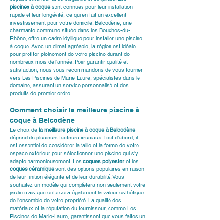
piscines à coque
 sont connues pour leur installation 
rapide et leur longévité, ce qui en fait un excellent 
investissement pour votre domicile. Belcodène, une 
charmante commune située dans les Bouches-du-
Rhône, offre un cadre idyllique pour installer une piscine 
à coque. Avec un climat agréable, la région est idéale 
pour profiter pleinement de votre piscine durant de 
nombreux mois de l'année. Pour garantir qualité et 
satisfaction, nous vous recommandons de vous tourner 
vers 
Les Piscines de Marie-Laure
, spécialistes dans le 
domaine, assurant un service personnalisé et des 
produits de premier ordre.
Comment choisir la meilleure piscine à 
coque à Belcodène
Le choix de 
la meilleure piscine à coque à Belcodène
dépend de plusieurs facteurs cruciaux. Tout d'abord, il 
est essentiel de considérer la taille et la forme de votre 
espace extérieur pour sélectionner une piscine qui s'y 
adapte harmonieusement. Les 
coques polyester
 et les 
coques céramique
 sont des options populaires en raison 
de leur finition élégante et de leur durabilité. Vous 
souhaitez un modèle qui complètera non seulement votre 
jardin mais qui renforcera également la valeur esthétique 
de l'ensemble de votre propriété. La qualité des 
matériaux et la réputation du fournisseur, comme Les 
Piscines de Marie-Laure, garantissent que vous faites un 