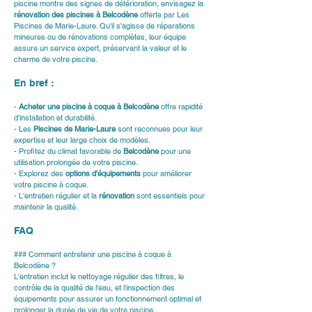
piscine montre des signes de détérioration, envisagez la 
rénovation des piscines à Belcodène
 offerte par Les 
Piscines de Marie-Laure. Qu'il s'agisse de réparations 
mineures ou de rénovations complètes, leur équipe 
assure un service expert, préservant la valeur et le 
charme de votre piscine.
En bref :
- 
Acheter une piscine à coque à Belcodène
 offre rapidité 
d'installation et durabilité.
- Les 
Piscines de Marie-Laure
 sont reconnues pour leur 
expertise et leur large choix de modèles.
- Profitez du climat favorable de 
Belcodène
 pour une 
utilisation prolongée de votre piscine.
- Explorez des 
options d'équipements
 pour améliorer 
votre piscine à coque.
- L'entretien régulier et la 
rénovation
 sont essentiels pour 
maintenir la qualité.
FAQ
### Comment entretenir une piscine à coque à 
Belcodène ?
L'entretien inclut le nettoyage régulier des filtres, le 
contrôle de la qualité de l'eau, et l'inspection des 
équipements pour assurer un fonctionnement optimal et 
prolonger la durée de vie de votre piscine.