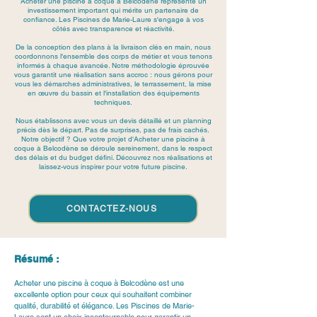
Acheter une piscine à coque à Belcodène représente un
investissement important qui mérite un partenaire de
confiance. Les Piscines de Marie-Laure s'engage à vos
côtés avec transparence et réactivité.
De la conception des plans à la livraison clés en main, nous
coordonnons l'ensemble des corps de métier et vous tenons
informés à chaque avancée. Notre méthodologie éprouvée
vous garantit une réalisation sans accroc : nous gérons pour
vous les démarches administratives, le terrassement, la mise
en œuvre du bassin et l'installation des équipements
techniques.
Nous établissons avec vous un devis détaillé et un planning
précis dès le départ. Pas de surprises, pas de frais cachés.
Notre objectif ? Que votre projet d'Acheter une piscine à
coque à Belcodène se déroule sereinement, dans le respect
des délais et du budget défini. Découvrez nos réalisations et
laissez-vous inspirer pour votre future piscine.
CONTACTEZ-NOUS
Résumé :
Acheter une piscine à coque à Belcodène est une 
excellente option pour ceux qui souhaitent combiner 
qualité, durabilité et élégance. Les Piscines de Marie-