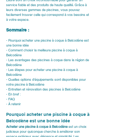
Laure sont un choix incontournable pour garantir un 
service fiable et des produits de haute qualité. Grâce à 
leurs diverses gammes de piscines, vous pouvez 
facilement trouver celle qui correspond à vos besoins et 
à votre espace.
Sommaire :
- Pourquoi acheter une piscine à coque à Belcodène est 
une bonne idée
- Comment choisir la meilleure piscine à coque à 
Belcodène
- Les avantages des piscines à coque dans la région de 
Belcodène
- Les étapes pour acheter une piscine à coque à 
Belcodène
- Quelles options d'équipements sont disponibles pour 
votre piscine à Belcodène
- Entretien et rénovation des piscines à Belcodène
- En bref :
- FAQ
- À retenir
Pourquoi acheter une piscine à coque à 
Belcodène est une bonne idée
Acheter une piscine à coque à Belcodène
 est un choix 
judicieux pour quiconque cherche à améliorer son 
espace extérieur avec élégance et simplicité. Les 