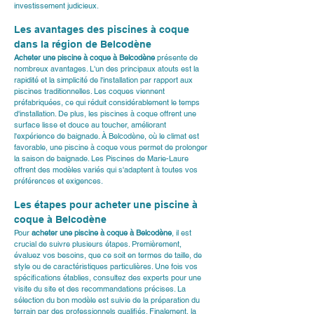
investissement judicieux.
Les avantages des piscines à coque 
dans la région de Belcodène
Acheter une piscine à coque à Belcodène
 présente de 
nombreux avantages. L'un des principaux atouts est la 
rapidité et la simplicité de l'installation par rapport aux 
piscines traditionnelles. Les coques viennent 
préfabriquées, ce qui réduit considérablement le temps 
d'installation. De plus, les piscines à coque offrent une 
surface lisse et douce au toucher, améliorant 
l'expérience de baignade. À Belcodène, où le climat est 
favorable, une piscine à coque vous permet de prolonger 
la saison de baignade. Les Piscines de Marie-Laure 
offrent des modèles variés qui s'adaptent à toutes vos 
préférences et exigences.
Les étapes pour acheter une piscine à 
coque à Belcodène
Pour 
acheter une piscine à coque à Belcodène
, il est 
crucial de suivre plusieurs étapes. Premièrement, 
évaluez vos besoins, que ce soit en termes de taille, de 
style ou de caractéristiques particulières. Une fois vos 
spécifications établies, consultez des experts pour une 
visite du site et des recommandations précises. La 
sélection du bon modèle est suivie de la préparation du 
terrain par des professionnels qualifiés. Finalement, la 