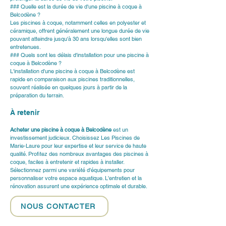
### Quelle est la durée de vie d'une piscine à coque à 
Belcodène ?
Les piscines à coque, notamment celles en polyester et 
céramique, offrent généralement une longue durée de vie 
pouvant atteindre jusqu'à 30 ans lorsqu'elles sont bien 
entretenues.
### Quels sont les délais d'installation pour une piscine à 
coque à Belcodène ?
L'installation d'une piscine à coque à Belcodène est 
rapide en comparaison aux piscines traditionnelles, 
souvent réalisée en quelques jours à partir de la 
préparation du terrain.
À retenir
Acheter une piscine à coque à Belcodène
 est un 
investissement judicieux. Choisissez Les Piscines de 
Marie-Laure pour leur expertise et leur service de haute 
qualité. Profitez des nombreux avantages des piscines à 
coque, faciles à entretenir et rapides à installer. 
Sélectionnez parmi une variété d'équipements pour 
personnaliser votre espace aquatique. L'entretien et la 
rénovation assurent une expérience optimale et durable.
NOUS CONTACTER