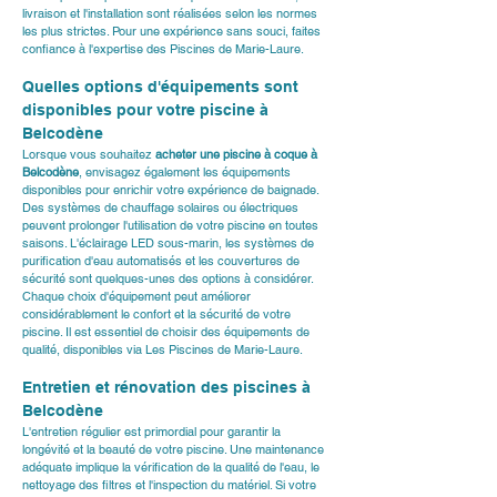
livraison et l'installation sont réalisées selon les normes 
les plus strictes. Pour une expérience sans souci, faites 
confiance à l'expertise des 
Piscines de Marie-Laure
.
Quelles options d'équipements sont 
disponibles pour votre piscine à 
Belcodène
Lorsque vous souhaitez 
acheter une piscine à coque à 
Belcodène
, envisagez également les équipements 
disponibles pour enrichir votre expérience de baignade. 
Des systèmes de chauffage solaires ou électriques 
peuvent prolonger l'utilisation de votre piscine en toutes 
saisons. L'éclairage LED sous-marin, les systèmes de 
purification d'eau automatisés et les couvertures de 
sécurité sont quelques-unes des options à considérer. 
Chaque choix d'équipement peut améliorer 
considérablement le confort et la sécurité de votre 
piscine. Il est essentiel de choisir des équipements de 
qualité, disponibles via 
Les Piscines de Marie-Laure
.
Entretien et rénovation des piscines à 
Belcodène
L'entretien régulier est primordial pour garantir la 
longévité et la beauté de votre piscine. Une maintenance 
adéquate implique la vérification de la qualité de l'eau, le 
nettoyage des filtres et l'inspection du matériel. Si votre 