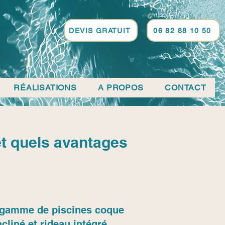
DEVIS GRATUIT
06 82 88 10 50
RÉALISATIONS
A PROPOS
CONTACT
et quels avantages
sa gamme de piscines coque
cliné et rideau intégré…