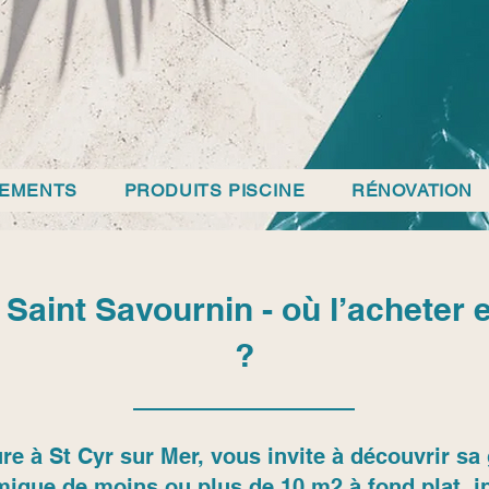
PEMENTS
PRODUITS PISCINE
RÉNOVATION
 Saint Savournin - où l’acheter 
?
re à St Cyr sur Mer, vous invite à découvrir 
mique de moins ou plus de 10 m2 à fond plat, in