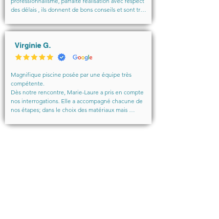
professionnalisme, parfaite réalisation avec respect 
des délais , ils donnent de bons conseils et sont très 
sympathiques. Nous sommes totalement satisfaits.
Virginie G.
Magnifique piscine posée par une équipe très 
compétente.

Dès notre rencontre, Marie-Laure a pris en compte 
nos interrogations. Elle a accompagné chacune de 
nos étapes; dans le choix des matériaux mais 
également dans le financement.

Les poseurs sont particulièrement professionnels, le 
travail est millimétré.

L ensemble s est déroulé dans la bonhomie et la 
VOIR TOUS LES AVIS
bonne humeur.

En résumé, n hésitez pas. Vous faîtes le bon choix 
en préférant "Les piscines de Marie-Laure".