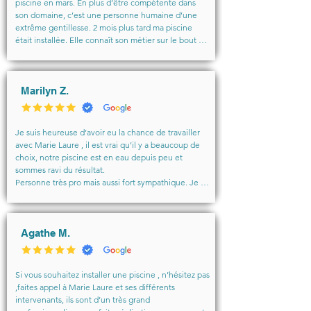
piscine en mars. En plus d’être compétente dans 
son domaine, c’est une personne humaine d’une 
extrême gentillesse. 2 mois plus tard ma piscine 
était installée. Elle connaît son métier sur le bout 
des doigts, et elle suit le projet du début à la fin … 
et même après !

Très disponible, toujours de bons conseils, j’invite 
toutes les personnes ayant un projet piscine à lui 
Marilyn Z.
faire confiance les yeux fermés. Elle gère tout ! Elle 
a une équipe au top, elle s’entoure des meilleurs 
car c’est la meilleure !

Je suis heureuse d’avoir eu la chance de travailler 
Merci pour tout Marie Laure
avec Marie Laure , il est vrai qu’il y a beaucoup de 
choix, notre piscine est en eau depuis peu et 
sommes ravi du résultat.

Personne très pro mais aussi fort sympathique. Je 
recommande si vous souhaitez avoir de la qualité et 
des bons conseils.
Agathe M.
Si vous souhaitez installer une piscine , n’hésitez pas 
,faites appel à Marie Laure et ses différents 
intervenants, ils sont d’un très grand 