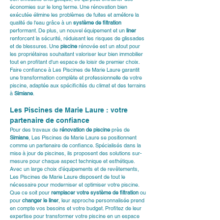
économies sur le long terme. Une rénovation bien 
exécutée élimine les problèmes de fuites et améliore la 
qualité de l'eau grâce à un 
système de filtration
performant. De plus, un nouvel équipement et un 
liner
renforcent la sécurité, réduisant les risques de glissades 
et de blessures. Une 
piscine
 rénovée est un atout pour 
les propriétaires souhaitant valoriser leur bien immobilier 
tout en profitant d'un espace de loisir de premier choix. 
Faire confiance à Les Piscines de Marie Laure garantit 
une transformation complète et professionnelle de votre 
piscine, adaptée aux spécificités du climat et des terrains 
à 
Simiane
.
Les Piscines de Marie Laure : votre 
partenaire de confiance
Pour des travaux de 
rénovation de piscine
 près de 
Simiane
, Les Piscines de Marie Laure se positionnent 
comme un partenaire de confiance. Spécialisés dans la 
mise à jour de piscines, ils proposent des solutions sur-
mesure pour chaque aspect technique et esthétique. 
Avec un large choix d’équipements et de revêtements, 
Les Piscines de Marie Laure disposent de tout le 
nécessaire pour moderniser et optimiser votre piscine. 
Que ce soit pour 
remplacer votre système de filtration
 ou 
pour 
changer le liner
, leur approche personnalisée prend 
en compte vos besoins et votre budget. Profitez de leur 
expertise pour transformer votre piscine en un espace 