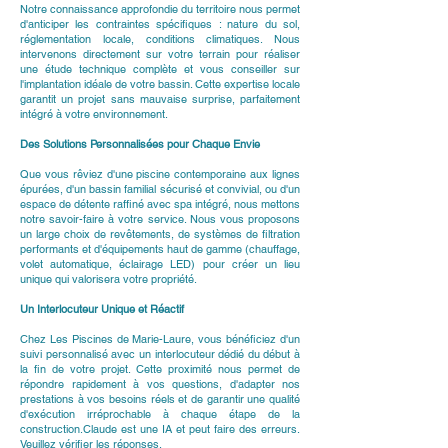
Notre connaissance approfondie du territoire nous permet
d'anticiper les contraintes spécifiques : nature du sol,
réglementation locale, conditions climatiques. Nous
intervenons directement sur votre terrain pour réaliser
une étude technique complète et vous conseiller sur
l'implantation idéale de votre bassin. Cette expertise locale
garantit un projet sans mauvaise surprise, parfaitement
intégré à votre environnement.
Des Solutions Personnalisées pour Chaque Envie
Que vous rêviez d'une piscine contemporaine aux lignes
épurées, d'un bassin familial sécurisé et convivial, ou d'un
espace de détente raffiné avec spa intégré, nous mettons
notre savoir-faire à votre service. Nous vous proposons
un large choix de revêtements, de systèmes de filtration
performants et d'équipements haut de gamme (chauffage,
volet automatique, éclairage LED) pour créer un lieu
unique qui valorisera votre propriété.
Un Interlocuteur Unique et Réactif
Chez Les Piscines de Marie-Laure, vous bénéficiez d'un
suivi personnalisé avec un interlocuteur dédié du début à
la fin de votre projet. Cette proximité nous permet de
répondre rapidement à vos questions, d'adapter nos
prestations à vos besoins réels et de garantir une qualité
d'exécution irréprochable à chaque étape de la
construction.Claude est une IA et peut faire des erreurs.
Veuillez vérifier les réponses.