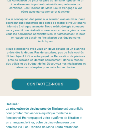
La Rénovation de piscines près de Simiane représente un
investissement important qui mérite un partenaire de
confiance. Les Piscines de Marie-Laure s'engage à vos
côtés avec transparence et réactivité.
De la conception des plans à la livraison clés en main, nous
coordonnons l'ensemble des corps de métier et vous tenons
informés à chaque avancée. Notre méthodologie éprouvée
vous garantit une réalisation sans accroc : nous gérons pour
vous les démarches administratives, le terrassement, la mise
en œuvre du bassin et l'installation des équipements
techniques.
Nous établissons avec vous un devis détaillé et un planning
précis dès le départ. Pas de surprises, pas de frais cachés.
Notre objectif ? Que votre projet de Rénovation de piscines
près de Simiane se déroule sereinement, dans le respect
des délais et du budget défini. Découvrez nos réalisations et
laissez-vous inspirer pour votre future piscine.
CONTACTEZ-NOUS
Résumé :
La 
rénovation de piscine près de Simiane
 est essentielle 
pour profiter d'un espace aquatique moderne et 
fonctionnel. En remplaçant votre système de filtration et 
en changeant le liner, votre piscine retrouvera une 
nouvelle vie. Les Piscines de Marie Laure offrent des 