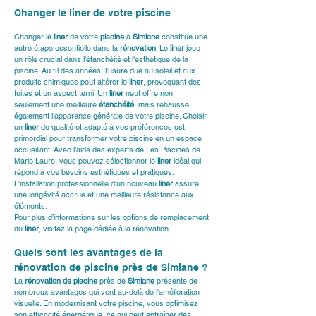
Changer le liner de votre piscine
Changer le 
liner
 de votre 
piscine
 à 
Simiane
 constitue une 
autre étape essentielle dans la 
rénovation
. Le 
liner
 joue 
un rôle crucial dans l'étanchéité et l'esthétique de la 
piscine. Au fil des années, l'usure due au soleil et aux 
produits chimiques peut altérer le 
liner
, provoquant des 
fuites et un aspect terni. Un 
liner
 neuf offre non 
seulement une meilleure 
étanchéité
, mais rehausse 
également l'apparence générale de votre piscine. Choisir 
un 
liner
 de qualité et adapté à vos préférences est 
primordial pour transformer votre piscine en un espace 
accueillant. Avec l'aide des experts de Les Piscines de 
Marie Laure, vous pouvez sélectionner le 
liner
 idéal qui 
répond à vos besoins esthétiques et pratiques. 
L'installation professionnelle d'un nouveau 
liner
 assure 
une longévité accrue et une meilleure résistance aux 
éléments.
Pour plus d’informations sur les options de remplacement 
du 
liner
, visitez la 
page dédiée à la rénovation
.
Quels sont les avantages de la 
rénovation de piscine près de Simiane ?
La 
rénovation de piscine
 près de 
Simiane
 présente de 
nombreux avantages qui vont au-delà de l'amélioration 
visuelle. En modernisant votre piscine, vous optimisez 
son efficacité énergétique, ce qui peut entraîner des 