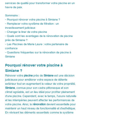
services de qualité pour transformer votre piscine en un 
havre de paix.
Sommaire :
- Pourquoi rénover votre piscine à Simiane ?
- Remplacer votre système de filtration : un 
investissement judicieux
- Changer le liner de votre piscine
- Quels sont les avantages de la rénovation de piscine 
près de Simiane ?
- Les Piscines de Marie Laure : votre partenaire de 
confiance
- Questions fréquentes sur la rénovation de piscine à 
Simiane
Pourquoi rénover votre piscine à 
Simiane ?
Rénover votre 
piscine
 près de 
Simiane
 est une décision 
judicieuse pour améliorer votre espace de détente 
extérieur tout en augmentant la valeur de votre propriété. 
Simiane
, connue pour son cadre pittoresque et son 
climat agréable, est un lieu idéal pour profiter pleinement 
d'une piscine. Cependant, avec le temps, l'usure naturelle 
et les intempéries peuvent affecter les performances de 
votre piscine. Ainsi, la 
rénovation
 devient essentielle pour 
maintenir un haut niveau de fonctionnalité et d'esthétique. 
En révisant les éléments essentiels comme le système 