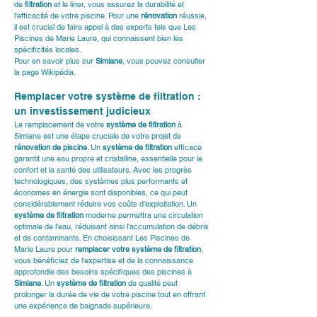
de 
filtration
 et le liner, vous assurez la durabilité et 
l'efficacité de votre piscine. Pour une 
rénovation
 réussie, 
il est crucial de faire appel à des experts tels que 
Les 
Piscines de Marie Laure
, qui connaissent bien les 
spécificités locales.
Pour en savoir plus sur 
Simiane
, vous pouvez consulter 
la page Wikipédia.
Remplacer votre système de filtration : 
un investissement judicieux
Le remplacement de votre 
système de filtration
 à 
Simiane est une étape cruciale de votre projet de 
rénovation de piscine
. Un 
système de filtration
 efficace 
garantit une eau propre et cristalline, essentielle pour le 
confort et la santé des utilisateurs. Avec les progrès 
technologiques, des systèmes plus performants et 
économes en énergie sont disponibles, ce qui peut 
considérablement réduire vos coûts d'exploitation. Un 
système de filtration
 moderne permettra une circulation 
optimale de l'eau, réduisant ainsi l'accumulation de débris 
et de contaminants. En choisissant Les Piscines de 
Marie Laure pour 
remplacer votre système de filtration
, 
vous bénéficiez de l'expertise et de la connaissance 
approfondie des besoins spécifiques des piscines à 
Simiane
. Un 
système de filtration
 de qualité peut 
prolonger la durée de vie de votre piscine tout en offrant 
une expérience de baignade supérieure.