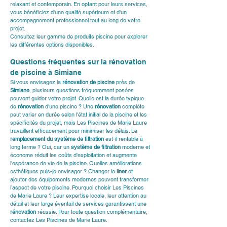
relaxant et contemporain. En optant pour leurs services, 
vous bénéficiez d'une qualité supérieure et d'un 
accompagnement professionnel tout au long de votre 
projet.
Consultez leur 
gamme de produits piscine
 pour explorer 
les différentes options disponibles.
Questions fréquentes sur la rénovation 
de piscine à Simiane
Si vous envisagez la 
rénovation de piscine
 près de 
Simiane
, plusieurs questions fréquemment posées 
peuvent guider votre projet. Quelle est la durée typique 
de 
rénovation
 d'une piscine ? Une 
rénovation
 complète 
peut varier en durée selon l'état initial de la piscine et les 
spécificités du projet, mais Les Piscines de Marie Laure 
travaillent efficacement pour minimiser les délais. Le 
remplacement du système de filtration
 est-il rentable à 
long terme ? Oui, car un 
système de filtration
 moderne et 
économe réduit les coûts d'exploitation et augmente 
l'espérance de vie de la piscine. Quelles améliorations 
esthétiques puis-je envisager ? Changer le 
liner
 et 
ajouter des équipements modernes peuvent transformer 
l’aspect de votre piscine. Pourquoi choisir Les Piscines 
de Marie Laure ? Leur expertise locale, leur attention au 
détail et leur large éventail de services garantissent une 
rénovation
 réussie. Pour toute question complémentaire, 
contactez Les Piscines de Marie Laure
.