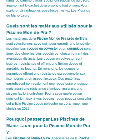
hauts de gamme utilisés soulignent l’élégance du cadre, 
augmentant le cachet de la propriété tout entière. Pour 
explorer davantage les possibilités, visitez 
Les Piscines 
de Marie-Laure
.
Quels sont les matériaux utilisés pour la 
Piscine Mon de Pra ?
Les matériaux de la 
Piscine Mon de Pra près de Trets
sont sélectionnés avec soin pour garantir une longévité 
inégalée. Les 
coques en polyester
 et en 
céramique
 sont 
deux des choix les plus populaires, chacun offrant des 
avantages distincts. Les coques en polyester sont 
légères, résistantes et offrent une finition douce et 
agréable au toucher. En revanche, les coques en 
céramique offrent une résistance exceptionnelle aux 
intempéries et un aspect luxueux. Ces matériaux 
garantissent non seulement une robustesse physique, 
mais aussi une résistance chimique, assurant une 
piscine facile à entretenir. Pour savoir quelle option 
convient le mieux à vos besoins, vous pouvez consulter 
cet article 
Piscine coque polyester ou céramique : que 
choisir en 2025
.
Pourquoi passer par Les Piscines de 
Marie-Laure pour la Piscine Mon de Pra 
?
Les 
Piscines de Marie-Laure
, spécialistes de la 
Piscine 