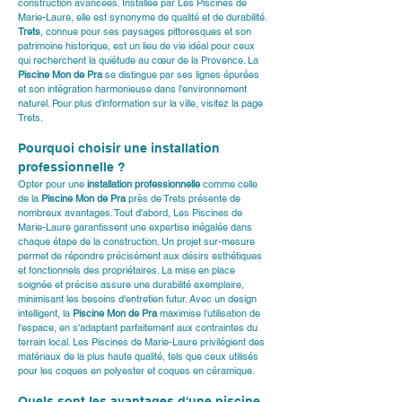
construction avancées. Installée par Les Piscines de 
Marie-Laure, elle est synonyme de qualité et de durabilité. 
Trets
, connue pour ses paysages pittoresques et son 
patrimoine historique, est un lieu de vie idéal pour ceux 
qui recherchent la quiétude au cœur de la Provence. La 
Piscine Mon de Pra
 se distingue par ses lignes épurées 
et son intégration harmonieuse dans l’environnement 
naturel. Pour plus d'information sur la ville, visitez la page 
Trets.
Pourquoi choisir une installation 
professionnelle ?
Opter pour une 
installation professionnelle
 comme celle 
de la 
Piscine Mon de Pra
 près de Trets présente de 
nombreux avantages. Tout d'abord, Les Piscines de 
Marie-Laure garantissent une expertise inégalée dans 
chaque étape de la construction. Un projet sur-mesure 
permet de répondre précisément aux désirs esthétiques 
et fonctionnels des propriétaires. La mise en place 
soignée et précise assure une durabilité exemplaire, 
minimisant les besoins d'entretien futur. Avec un design 
intelligent, la 
Piscine Mon de Pra
 maximise l'utilisation de 
l'espace, en s'adaptant parfaitement aux contraintes du 
terrain local. Les Piscines de Marie-Laure privilégient des 
matériaux de la plus haute qualité, tels que ceux utilisés 
pour les 
coques en polyester
 et 
coques en céramique
.
Quels sont les avantages d'une piscine 