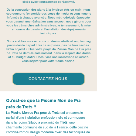
côtés avec transparence et réactivité.
De la conception des plans à la livraison clés en main, nous
coordonnons l'ensemble des corps de métier et vous tenons
informés à chaque avancée. Notre méthodologie éprouvée
vous garantit une réalisation sans accroc : nous gérons pour
vous les démarches administratives, le terrassement, la mise
en œuvre du bassin et l'installation des équipements
techniques.
Nous établissons avec vous un devis détaillé et un planning
précis dès le départ. Pas de surprises, pas de frais cachés.
Notre objectif ? Que votre projet de Piscine Mon de Pra près
de Trets se déroule sereinement, dans le respect des délais
et du budget défini. Découvrez nos réalisations et laissez-
vous inspirer pour votre future piscine.
CONTACTEZ-NOUS
Qu'est-ce que la Piscine Mon de Pra 
près de Trets ?
La 
Piscine Mon de Pra près de Trets
 est un exemple 
parfait d'une installation professionnelle et sur-mesure 
dans la région. Située à proximité de 
Trets
, une 
charmante commune du sud de la France, cette piscine 
combine l'art du design moderne avec des techniques de 