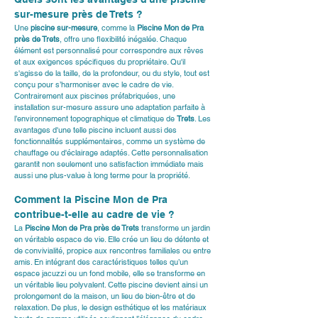
sur-mesure près de Trets ?
Une 
piscine sur-mesure
, comme la 
Piscine Mon de Pra 
près de Trets
, offre une flexibilité inégalée. Chaque 
élément est personnalisé pour correspondre aux rêves 
et aux exigences spécifiques du propriétaire. Qu'il 
s'agisse de la taille, de la profondeur, ou du style, tout est 
conçu pour s’harmoniser avec le cadre de vie. 
Contrairement aux piscines préfabriquées, une 
installation sur-mesure assure une adaptation parfaite à 
l’environnement topographique et climatique de 
Trets
. Les 
avantages d'une telle piscine incluent aussi des 
fonctionnalités supplémentaires, comme un système de 
chauffage ou d'éclairage adaptés. Cette personnalisation 
garantit non seulement une satisfaction immédiate mais 
aussi une plus-value à long terme pour la propriété.
Comment la Piscine Mon de Pra 
contribue-t-elle au cadre de vie ?
La 
Piscine Mon de Pra près de Trets
 transforme un jardin 
en véritable espace de vie. Elle crée un lieu de détente et 
de convivialité, propice aux rencontres familiales ou entre 
amis. En intégrant des caractéristiques telles qu’un 
espace jacuzzi ou un fond mobile, elle se transforme en 
un véritable lieu polyvalent. Cette piscine devient ainsi un 
prolongement de la maison, un lieu de bien-être et de 
relaxation. De plus, le design esthétique et les matériaux 