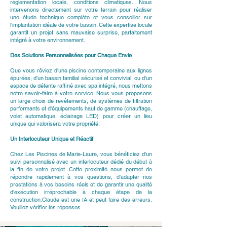
réglementation locale, conditions climatiques. Nous
intervenons directement sur votre terrain pour réaliser
une étude technique complète et vous conseiller sur
l'implantation idéale de votre bassin. Cette expertise locale
garantit un projet sans mauvaise surprise, parfaitement
intégré à votre environnement.
Des Solutions Personnalisées pour Chaque Envie
Que vous rêviez d'une piscine contemporaine aux lignes
épurées, d'un bassin familial sécurisé et convivial, ou d'un
espace de détente raffiné avec spa intégré, nous mettons
notre savoir-faire à votre service. Nous vous proposons
un large choix de revêtements, de systèmes de filtration
performants et d'équipements haut de gamme (chauffage,
volet automatique, éclairage LED) pour créer un lieu
unique qui valorisera votre propriété.
Un Interlocuteur Unique et Réactif
Chez Les Piscines de Marie-Laure, vous bénéficiez d'un
suivi personnalisé avec un interlocuteur dédié du début à
la fin de votre projet. Cette proximité nous permet de
répondre rapidement à vos questions, d'adapter nos
prestations à vos besoins réels et de garantir une qualité
d'exécution irréprochable à chaque étape de la
construction.Claude est une IA et peut faire des erreurs.
Veuillez vérifier les réponses.