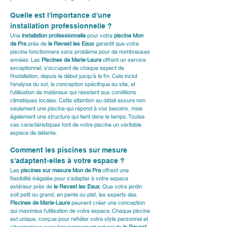
Quelle est l'importance d'une 
installation professionnelle ?
Une 
installation professionnelle
 pour votre 
piscine Mon 
de Pra
 près de 
le Revest les Eaux
 garantit que votre 
piscine fonctionnera sans problème pour de nombreuses 
années. Les 
Piscines de Marie-Laure
 offrent un service 
exceptionnel, s'occupant de chaque aspect de 
l'installation, depuis le début jusqu'à la fin. Cela inclut 
l'analyse du sol, la conception spécifique au site, et 
l'utilisation de matériaux qui résistent aux conditions 
climatiques locales. Cette attention au détail assure non 
seulement une piscine qui répond à vos besoins, mais 
également une structure qui tient dans le temps. Toutes 
ces caractéristiques font de votre piscine un véritable 
espace de détente.
Comment les piscines sur mesure 
s'adaptent-elles à votre espace ?
Les 
piscines sur mesure Mon de Pra
 offrent une 
flexibilité inégalée pour s'adapter à votre espace 
extérieur près de 
le Revest les Eaux
. Que votre jardin 
soit petit ou grand, en pente ou plat, les experts des 
Piscines de Marie-Laure
 peuvent créer une conception 
qui maximise l'utilisation de votre espace. Chaque piscine 
est unique, conçue pour refléter votre style personnel et 