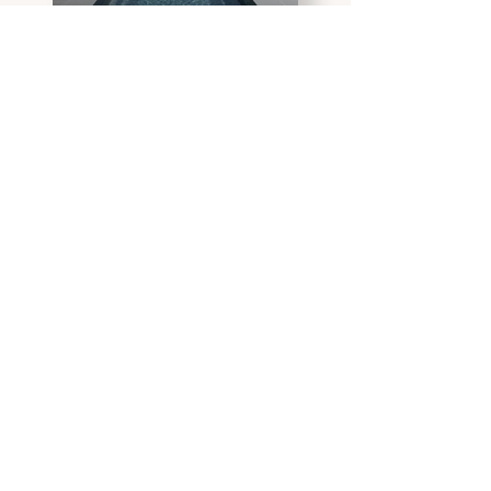
CONFIEZ-NOUS VOTRE
PROJET
CONTACT
DEVIS GRATUIT
06 82 88 10 50