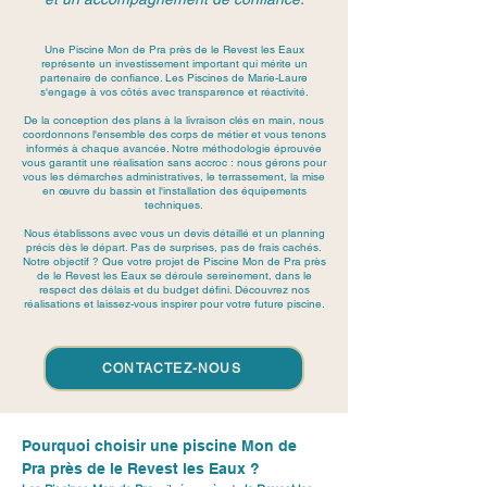
Une Piscine Mon de Pra près de le Revest les Eaux
représente un investissement important qui mérite un
partenaire de confiance. Les Piscines de Marie-Laure
s'engage à vos côtés avec transparence et réactivité.
De la conception des plans à la livraison clés en main, nous
coordonnons l'ensemble des corps de métier et vous tenons
informés à chaque avancée. Notre méthodologie éprouvée
vous garantit une réalisation sans accroc : nous gérons pour
vous les démarches administratives, le terrassement, la mise
en œuvre du bassin et l'installation des équipements
techniques.
Nous établissons avec vous un devis détaillé et un planning
précis dès le départ. Pas de surprises, pas de frais cachés.
Notre objectif ? Que votre projet de Piscine Mon de Pra près
de le Revest les Eaux se déroule sereinement, dans le
respect des délais et du budget défini. Découvrez nos
réalisations et laissez-vous inspirer pour votre future piscine.
CONTACTEZ-NOUS
Pourquoi choisir une piscine Mon de 
Pra près de le Revest les Eaux ?