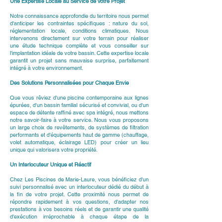
Une Expertise Locale au Service de Votre Projet
Notre connaissance approfondie du territoire nous permet
d'anticiper les contraintes spécifiques : nature du sol,
réglementation locale, conditions climatiques. Nous
intervenons directement sur votre terrain pour réaliser
une étude technique complète et vous conseiller sur
l'implantation idéale de votre bassin. Cette expertise locale
garantit un projet sans mauvaise surprise, parfaitement
intégré à votre environnement.
Des Solutions Personnalisées pour Chaque Envie
Que vous rêviez d'une piscine contemporaine aux lignes
épurées, d'un bassin familial sécurisé et convivial, ou d'un
espace de détente raffiné avec spa intégré, nous mettons
notre savoir-faire à votre service. Nous vous proposons
un large choix de revêtements, de systèmes de filtration
performants et d'équipements haut de gamme (chauffage,
volet automatique, éclairage LED) pour créer un lieu
unique qui valorisera votre propriété.
Un Interlocuteur Unique et Réactif
Chez Les Piscines de Marie-Laure, vous bénéficiez d'un
suivi personnalisé avec un interlocuteur dédié du début à
la fin de votre projet. Cette proximité nous permet de
répondre rapidement à vos questions, d'adapter nos
prestations à vos besoins réels et de garantir une qualité
d'exécution irréprochable à chaque étape de la