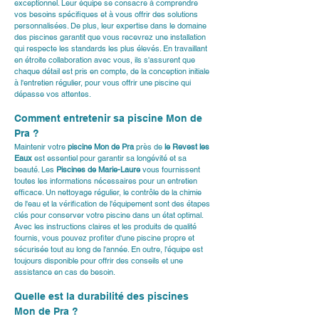
exceptionnel. Leur équipe se consacre à comprendre 
vos besoins spécifiques et à vous offrir des solutions 
personnalisées. De plus, leur expertise dans le domaine 
des piscines garantit que vous recevrez une installation 
qui respecte les standards les plus élevés. En travaillant 
en étroite collaboration avec vous, ils s'assurent que 
chaque détail est pris en compte, de la conception initiale 
à l'entretien régulier, pour vous offrir une piscine qui 
dépasse vos attentes.
Comment entretenir sa piscine Mon de 
Pra ?
Maintenir votre 
piscine Mon de Pra
 près de 
le Revest les 
Eaux
 est essentiel pour garantir sa longévité et sa 
beauté. Les 
Piscines de Marie-Laure
 vous fournissent 
toutes les informations nécessaires pour un entretien 
efficace. Un nettoyage régulier, le contrôle de la chimie 
de l'eau et la vérification de l'équipement sont des étapes 
clés pour conserver votre piscine dans un état optimal. 
Avec les instructions claires et les produits de qualité 
fournis, vous pouvez profiter d'une piscine propre et 
sécurisée tout au long de l'année. En outre, l'équipe est 
toujours disponible pour offrir des conseils et une 
assistance en cas de besoin.
Quelle est la durabilité des piscines 
Mon de Pra ?