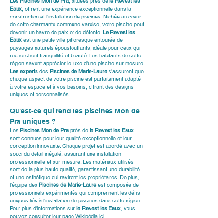
Les Piscines Mon de Pra
, situées près de 
le Revest les 
Eaux
, offrent une expérience exceptionnelle dans la 
construction et l'installation de piscines. Nichée au cœur 
de cette charmante commune varoise, votre piscine peut 
devenir un havre de paix et de détente. 
Le Revest les 
Eaux
 est une petite ville pittoresque entourée de 
paysages naturels époustouflants, idéale pour ceux qui 
recherchent tranquillité et beauté. Les habitants de cette 
région savent apprécier le luxe d'une piscine sur mesure. 
Les experts
 des 
Piscines de Marie-Laure
 s'assurent que 
chaque aspect de votre piscine est parfaitement adapté 
à votre espace et à vos besoins, offrant des designs 
uniques et personnalisés.
Qu'est-ce qui rend les piscines Mon de 
Pra uniques ?
Les 
Piscines Mon de Pra
 près de 
le Revest les Eaux
sont connues pour leur qualité exceptionnelle et leur 
conception innovante. Chaque projet est abordé avec un 
souci du détail inégalé, assurant une installation 
professionnelle et sur-mesure. Les matériaux utilisés 
sont de la plus haute qualité, garantissant une durabilité 
et une esthétique qui raviront les propriétaires. De plus, 
l'équipe des 
Piscines de Marie-Laure
 est composée de 
professionnels expérimentés qui comprennent les défis 
uniques liés à l'installation de piscines dans cette région. 
Pour plus d'informations sur 
le Revest les Eaux
, vous 
pouvez consulter leur page Wikipédia ici.