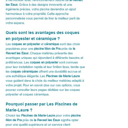
s'harmoniser avec l'environnement naturel de 
le Revest 
les Eaux
. Grâce à des designs innovants et une 
ingénierie précise, votre piscine deviendra un ajout 
harmonieux à votre propriété. Cette approche 
personnalisée vous permet de tirer le meilleur parti de 
votre espace.
Quels sont les avantages des coques 
en polyester et céramique ?
Les 
coques en polyester
 et 
céramique
 sont des choix 
populaires pour une 
piscine Mon de Pra
 près de 
le 
Revest les Eaux
. Chaque matériau présente des 
avantages uniques qui répondent à différents besoins et 
préférences. Les 
coques en polyester
 sont connues 
pour leur installation rapide et leur finition lisse, tandis que 
les 
coques céramiques
 offrent une durabilité accrue et 
une esthétique élégante. Les 
Piscines de Marie-Laure
vous guident dans le choix du meilleur matériau adapté à 
votre projet. Pour en savoir plus sur ces options, vous 
pouvez consulter leurs pages dédiées sur les 
coques 
polyester
 et 
coques céramique
.
Pourquoi passer par Les Piscines de 
Marie-Laure ?
Choisir les 
Piscines de Marie-Laure
 pour votre 
piscine 
Mon de Pra
 près de 
le Revest les Eaux
 signifie opter 
pour une qualité supérieure et un service client 