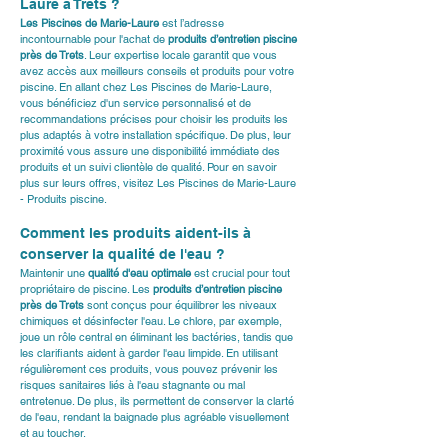
Laure à Trets ?
Les Piscines de Marie-Laure
 est l’adresse 
incontournable pour l'achat de 
produits d’entretien piscine 
près de Trets
. Leur expertise locale garantit que vous 
avez accès aux meilleurs conseils et produits pour votre 
piscine. En allant chez Les Piscines de Marie-Laure, 
vous bénéficiez d'un service personnalisé et de 
recommandations précises pour choisir les produits les 
plus adaptés à votre installation spécifique. De plus, leur 
proximité vous assure une disponibilité immédiate des 
produits et un suivi clientèle de qualité. Pour en savoir 
plus sur leurs offres, visitez 
Les Piscines de Marie-Laure 
- Produits piscine
.
Comment les produits aident-ils à 
conserver la qualité de l'eau ?
Maintenir une 
qualité d'eau optimale
 est crucial pour tout 
propriétaire de piscine. Les 
produits d’entretien piscine 
près de Trets
 sont conçus pour équilibrer les niveaux 
chimiques et désinfecter l'eau. Le chlore, par exemple, 
joue un rôle central en éliminant les bactéries, tandis que 
les clarifiants aident à garder l'eau limpide. En utilisant 
régulièrement ces produits, vous pouvez prévenir les 
risques sanitaires liés à l'eau stagnante ou mal 
entretenue. De plus, ils permettent de conserver la clarté 
de l'eau, rendant la baignade plus agréable visuellement 
et au toucher.