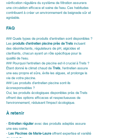
vérification régulière du système de filtration assurera 
une circulation efficace et saine de l'eau. Ces habitudes 
contribuent à créer un environnement de baignade sûr et 
agréable.
FAQ
### Quels types de produits d’entretien sont disponibles ?
Les 
produits d’entretien piscine près de Trets
 incluent 
des désinfectants, régulateurs de pH, algicides et 
clarifiants, chacun ayant un rôle spécifique pour la 
qualité de l'eau.
### Pourquoi l'entretien de piscine est-il crucial à Trets ?
Étant donné le climat chaud de 
Trets
, l'entretien assure 
une eau propre et sûre, évite les algues, et prolonge la 
vie de votre piscine.
### Les produits d’entretien piscine sont-ils 
écoresponsables ?
Oui, les produits écologiques disponibles près de Trets 
offrent des options efficaces et respectueuses de 
l'environnement, réduisant l'impact écologique.
À retenir
- 
Entretien régulier
 avec des produits adaptés assure 
une eau saine.
- 
Les Piscines de Marie-Laure
 offrent expertise et variété 