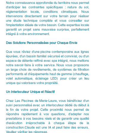
Notre connaissance approfondie du territoire nous permet
d'anticiper les contraintes spécifiques : nature du sol,
réglementation locale, conditions climatiques. Nous
intervenons directement sur votre terrain pour réaliser
une étude technique complète et vous conseiller sur
l'implantation idéale de votre bassin. Cette expertise locale
garantit un projet sans mauvaise surprise, parfaitement
intégré à votre environnement.
Des Solutions Personnalisées pour Chaque Envie
Que vous rêviez d'une piscine contemporaine aux lignes
épurées, d'un bassin familial sécurisé et convivial, ou d'un
espace de détente raffiné avec spa intégré, nous mettons
notre savoir-faire à votre service. Nous vous proposons
un large choix de revêtements, de systèmes de filtration
performants et d'équipements haut de gamme (chauffage,
volet automatique, éclairage LED) pour créer un lieu
unique qui valorisera votre propriété.
Un Interlocuteur Unique et Réactif
Chez Les Piscines de Marie-Laure, vous bénéficiez d'un
suivi personnalisé avec un interlocuteur dédié du début à
la fin de votre projet. Cette proximité nous permet de
répondre rapidement à vos questions, d'adapter nos
prestations à vos besoins réels et de garantir une qualité
d'exécution irréprochable à chaque étape de la
construction.Claude est une IA et peut faire des erreurs.
Veuillez vérifier les réponses.