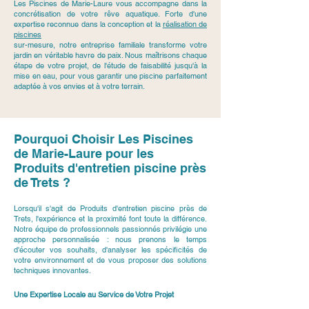
Les Piscines de Marie-Laure vous accompagne dans la
concrétisation de votre rêve aquatique. Forte d'une
expertise reconnue dans la conception et la
réalisation de
piscines
sur-mesure, notre entreprise familiale transforme votre
jardin en véritable havre de paix. Nous maîtrisons chaque
étape de votre projet, de l'étude de faisabilité jusqu'à la
mise en eau, pour vous garantir une piscine parfaitement
adaptée à vos envies et à votre terrain.
Pourquoi Choisir Les Piscines
de Marie-Laure pour les
Produits d'entretien piscine près
de Trets ?
Lorsqu'il s'agit de Produits d'entretien piscine près de
Trets, l'expérience et la proximité font toute la différence.
Notre équipe de professionnels passionnés privilégie une
approche personnalisée : nous prenons le temps
d'écouter vos souhaits, d'analyser les spécificités de
votre environnement et de vous proposer des solutions
techniques innovantes.
Une Expertise Locale au Service de Votre Projet