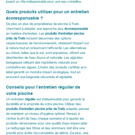
jouent un rôle indispensable pour une eau cristalline. 
Quels produits utiliser pour un entretien 
écoresponsable ?
De plus en plus de propriétaires de piscine à Trets 
cherchent à adopter une approche plus 
écoresponsable
en matière d'entretien. Les 
produits d’entretien piscine 
près de Trets
 incluent désormais des options 
respectueuses de l'environnement, réduisant l'impact sur 
la nature tout en préservant l'efficacité. Les alternatives 
au chlore, telles que le sel, sont populaires, offrant une 
désinfection de l'eau douce et naturelle. Les algicides 
biologiques utilisent des ingrédients naturels pour 
combattre les algues. Choisir des produits certifiés eco-
label garantit un moindre impact écologique, tout en 
assurant une baignade sécurisée et agréable. 
Conseils pour l’entretien régulier de 
votre piscine
Un entretien 
régulier
 est indispensable pour garantir la 
durabilité et la propreté de votre piscine. Utiliser des 
produits d’entretien piscine près de Trets
 adaptés permet 
de maintenir un niveau d'hygiène optimal. Pensez à 
vérifier le pH de l'eau chaque semaine et à ajuster les 
produits nécessaires pour une qualité d'eau impeccable. 
Le nettoyage des filtres et des skimmers doit être une 
priorité pour éviter l'accumulation de débris. De plus, une 