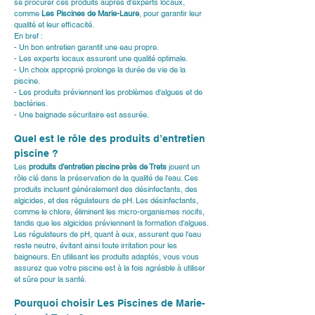
se procurer ces produits auprès d'experts locaux, 
comme 
Les Piscines de Marie-Laure
, pour garantir leur 
qualité et leur efficacité.
En bref :
- Un bon entretien garantit une eau propre.
- Les experts locaux assurent une qualité optimale.
- Un choix approprié prolonge la durée de vie de la 
piscine.
- Les produits préviennent les problèmes d'algues et de 
bactéries.
- Une baignade sécuritaire est assurée.
Quel est le rôle des produits d’entretien 
piscine ?
Les 
produits d’entretien piscine près de Trets
 jouent un 
rôle clé dans la préservation de la qualité de l'eau. Ces 
produits incluent généralement des désinfectants, des 
algicides, et des régulateurs de pH. Les désinfectants, 
comme le chlore, éliminent les micro-organismes nocifs, 
tandis que les algicides préviennent la formation d'algues. 
Les régulateurs de pH, quant à eux, assurent que l'eau 
reste neutre, évitant ainsi toute irritation pour les 
baigneurs. En utilisant les produits adaptés, vous vous 
assurez que votre piscine est à la fois agréable à utiliser 
et sûre pour la santé.
Pourquoi choisir Les Piscines de Marie-