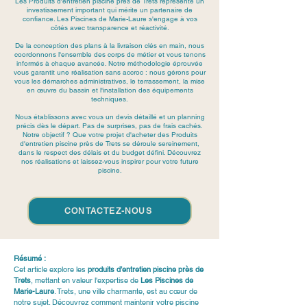
Les Produits d'entretien piscine près de Trets représente un
investissement important qui mérite un partenaire de
confiance. Les Piscines de Marie-Laure s'engage à vos
côtés avec transparence et réactivité.
De la conception des plans à la livraison clés en main, nous
coordonnons l'ensemble des corps de métier et vous tenons
informés à chaque avancée. Notre méthodologie éprouvée
vous garantit une réalisation sans accroc : nous gérons pour
vous les démarches administratives, le terrassement, la mise
en œuvre du bassin et l'installation des équipements
techniques.
Nous établissons avec vous un devis détaillé et un planning
précis dès le départ. Pas de surprises, pas de frais cachés.
Notre objectif ? Que votre projet d'acheter des Produits
d'entretien piscine près de Trets se déroule sereinement,
dans le respect des délais et du budget défini. Découvrez
nos réalisations et laissez-vous inspirer pour votre future
piscine.
CONTACTEZ-NOUS
Résumé :
Cet article explore les 
produits d’entretien piscine près de 
Trets
, mettant en valeur l'expertise de 
Les Piscines de 
Marie-Laure
. Trets, une ville charmante, est au cœur de 
notre sujet. Découvrez comment maintenir votre piscine 