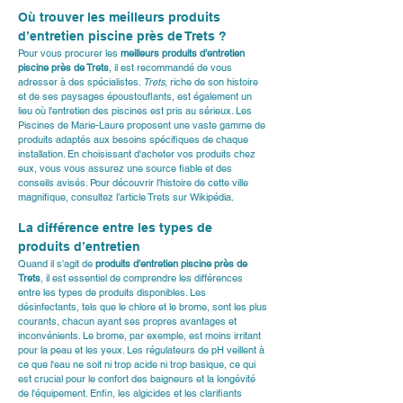
Où trouver les meilleurs produits 
d’entretien piscine près de Trets ?
Pour vous procurer les 
meilleurs produits d’entretien 
piscine près de Trets
, il est recommandé de vous 
adresser à des spécialistes. 
Trets
, riche de son histoire 
et de ses paysages époustouflants, est également un 
lieu où l'entretien des piscines est pris au sérieux. Les 
Piscines de Marie-Laure proposent une vaste gamme de 
produits adaptés aux besoins spécifiques de chaque 
installation. En choisissant d'acheter vos produits chez 
eux, vous vous assurez une source fiable et des 
conseils avisés. Pour découvrir l'histoire de cette ville 
magnifique, consultez l’article Trets sur Wikipédia.
La différence entre les types de 
produits d’entretien
Quand il s'agit de 
produits d’entretien piscine près de 
Trets
, il est essentiel de comprendre les différences 
entre les types de produits disponibles. Les 
désinfectants, tels que le chlore et le brome, sont les plus 
courants, chacun ayant ses propres avantages et 
inconvénients. Le brome, par exemple, est moins irritant 
pour la peau et les yeux. Les régulateurs de pH veillent à 
ce que l'eau ne soit ni trop acide ni trop basique, ce qui 
est crucial pour le confort des baigneurs et la longévité 
de l'équipement. Enfin, les algicides et les clarifiants 