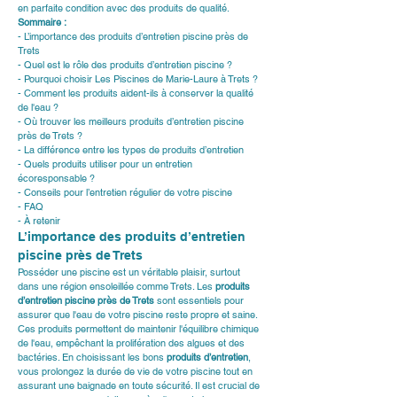
en parfaite condition avec des produits de qualité.
Sommaire :
- L’importance des produits d’entretien piscine près de 
Trets
- Quel est le rôle des produits d’entretien piscine ?
- Pourquoi choisir Les Piscines de Marie-Laure à Trets ?
- Comment les produits aident-ils à conserver la qualité 
de l'eau ?
- Où trouver les meilleurs produits d’entretien piscine 
près de Trets ?
- La différence entre les types de produits d’entretien
- Quels produits utiliser pour un entretien 
écoresponsable ?
- Conseils pour l’entretien régulier de votre piscine
- FAQ
- À retenir
L’importance des produits d’entretien 
piscine près de Trets
Posséder une piscine est un véritable plaisir, surtout 
dans une région ensoleillée comme Trets. Les 
produits 
d’entretien piscine près de Trets
 sont essentiels pour 
assurer que l'eau de votre piscine reste propre et saine. 
Ces produits permettent de maintenir l'équilibre chimique 
de l'eau, empêchant la prolifération des algues et des 
bactéries. En choisissant les bons 
produits d’entretien
, 
vous prolongez la durée de vie de votre piscine tout en 
assurant une baignade en toute sécurité. Il est crucial de 