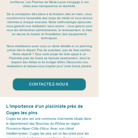
confiance. Les Piscines de Marie-Laure s'engage à vos
côtés avec transparence et réactivité.
De la conception des plans à la livraison clés en main, nous
coordonnons l'ensemble des corps de métier et vous tenons
informés à chaque avancée. Notre méthodologie éprouvée
vous garantit une réalisation sans accroc : nous gérons pour
vous les démarches administratives, le terrassement, la mise
en œuvre du bassin et l'installation des équipements
techniques.
Nous établissons avec vous un devis détaillé et un planning
précis dès le départ. Pas de surprises, pas de frais cachés.
Notre objectif ? Que votre projet de faire appel à un
Pisciniste près de Cuers se déroule sereinement, dans le
respect des délais et du budget défini. Découvrez nos
réalisations et laissez-vous inspirer pour votre future piscine.
CONTACTEZ-NOUS
L'importance d'un pisciniste près de 
Cuges les pins
Cuges les pins
 est une commune charmante située dans 
le département des Bouches-du-Rhône en région 
Provence-Alpes-Côte d'Azur. Avec son climat 
méditerranéen, Cuges les pins est un lieu prisé pour les 