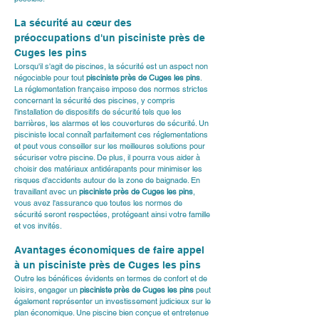
La sécurité au cœur des 
préoccupations d'un pisciniste près de 
Cuges les pins
Lorsqu'il s'agit de piscines, la sécurité est un aspect non 
négociable pour tout 
pisciniste près de Cuges les pins
. 
La réglementation française impose des normes strictes 
concernant la sécurité des piscines, y compris 
l'installation de dispositifs de sécurité tels que les 
barrières, les alarmes et les couvertures de sécurité. Un 
pisciniste local connaît parfaitement ces réglementations 
et peut vous conseiller sur les meilleures solutions pour 
sécuriser votre piscine. De plus, il pourra vous aider à 
choisir des matériaux antidérapants pour minimiser les 
risques d'accidents autour de la zone de baignade. En 
travaillant avec un 
pisciniste près de Cuges les pins
, 
vous avez l'assurance que toutes les normes de 
sécurité seront respectées, protégeant ainsi votre famille 
et vos invités.
Avantages économiques de faire appel 
à un pisciniste près de Cuges les pins
Outre les bénéfices évidents en termes de confort et de 
loisirs, engager un 
pisciniste près de Cuges les pins
 peut 
également représenter un investissement judicieux sur le 
plan économique. Une piscine bien conçue et entretenue 