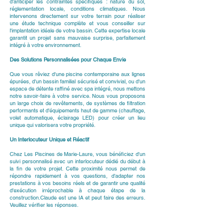
d'anticiper les contraintes spécifiques : nature du sol,
réglementation locale, conditions climatiques. Nous
intervenons directement sur votre terrain pour réaliser
une étude technique complète et vous conseiller sur
l'implantation idéale de votre bassin. Cette expertise locale
garantit un projet sans mauvaise surprise, parfaitement
intégré à votre environnement.
Des Solutions Personnalisées pour Chaque Envie
Que vous rêviez d'une piscine contemporaine aux lignes
épurées, d'un bassin familial sécurisé et convivial, ou d'un
espace de détente raffiné avec spa intégré, nous mettons
notre savoir-faire à votre service. Nous vous proposons
un large choix de revêtements, de systèmes de filtration
performants et d'équipements haut de gamme (chauffage,
volet automatique, éclairage LED) pour créer un lieu
unique qui valorisera votre propriété.
Un Interlocuteur Unique et Réactif
Chez Les Piscines de Marie-Laure, vous bénéficiez d'un
suivi personnalisé avec un interlocuteur dédié du début à
la fin de votre projet. Cette proximité nous permet de
répondre rapidement à vos questions, d'adapter nos
prestations à vos besoins réels et de garantir une qualité
d'exécution irréprochable à chaque étape de la
construction.Claude est une IA et peut faire des erreurs.
Veuillez vérifier les réponses.