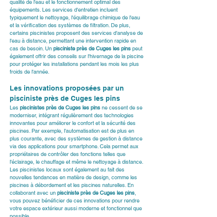
qualité de l'eau et le fonctionnement optimal des 
équipements. Les services d'entretien incluent 
typiquement le nettoyage, l'équilibrage chimique de l'eau 
et la vérification des systèmes de filtration. De plus, 
certains piscinistes proposent des services d'analyse de 
l'eau à distance, permettant une intervention rapide en 
cas de besoin. Un 
pisciniste près de Cuges les pins
 peut 
également offrir des conseils sur l'hivernage de la piscine 
pour protéger les installations pendant les mois les plus 
froids de l'année.
Les innovations proposées par un 
pisciniste près de Cuges les pins
Les 
piscinistes près de Cuges les pins
 ne cessent de se 
moderniser, intégrant régulièrement des technologies 
innovantes pour améliorer le confort et la sécurité des 
piscines. Par exemple, l'automatisation est de plus en 
plus courante, avec des systèmes de gestion à distance 
via des applications pour smartphone. Cela permet aux 
propriétaires de contrôler des fonctions telles que 
l'éclairage, le chauffage et même le nettoyage à distance. 
Les piscinistes locaux sont également au fait des 
nouvelles tendances en matière de design, comme les 
piscines à débordement et les piscines naturelles. En 
collaborant avec un 
pisciniste près de Cuges les pins
, 
vous pouvez bénéficier de ces innovations pour rendre 
votre espace extérieur aussi moderne et fonctionnel que 
possible.