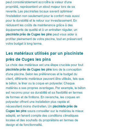
peut considérablement accroître la valeur d'une 
propriété, représentant un atout majeur lors de sa 
revente. Les piscinistes locaux savent optimiser 
l'installation non seulement pour le confort mais aussi 
pour la durabilité et le retour sur investissement. En 
réduisant les coûts de maintenance grâce à des 
équipements de qualité et à un entretien régulier, un 
pisciniste près de Cuges les pins
 peut vous aider à 
profiter pleinement de votre piscine, tout en préservant 
votre budget à long terme.
Les matériaux utilisés par un pisciniste 
près de Cuges les pins
Le choix des matériaux est une étape cruciale pour tout 
pisciniste près de Cuges les pins
 lors de la conception 
d'une piscine. Selon les préférences et le budget du 
client, différents matériaux peuvent être utilisés, tels que 
le béton, le liner ou la coque en polyester. Chaque 
matériau a ses propres avantages. Par exemple, le béton 
est reconnu pour sa durabilité et sa flexibilité en termes 
de formes et de finitions. En revanche, les coques en 
polyester offrent une installation plus rapide et 
nécessitent moins d'entretien. Un 
pisciniste près de 
Cuges les pins
 saura conseiller sur le matériau le mieux 
adapté, en tenant compte des conditions climatiques 
locales et des souhaits du propriétaire en termes de 
design et de fonctionnalité.