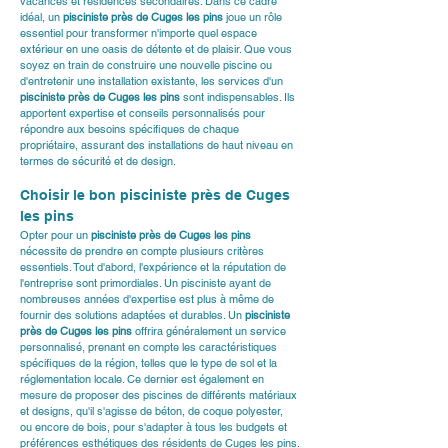
vacances et résidences secondaires. Dans ce cadre 
idéal, un 
pisciniste près de Cuges les pins
 joue un rôle 
essentiel pour transformer n'importe quel espace 
extérieur en une oasis de détente et de plaisir. Que vous 
soyez en train de construire une nouvelle piscine ou 
d'entretenir une installation existante, les services d'un 
pisciniste près de Cuges les pins
 sont indispensables. Ils 
apportent expertise et conseils personnalisés pour 
répondre aux besoins spécifiques de chaque 
propriétaire, assurant des installations de haut niveau en 
termes de sécurité et de design.
Choisir le bon pisciniste près de Cuges 
les pins
Opter pour un 
pisciniste près de Cuges les pins
nécessite de prendre en compte plusieurs critères 
essentiels. Tout d'abord, l'expérience et la réputation de 
l'entreprise sont primordiales. Un pisciniste ayant de 
nombreuses années d'expertise est plus à même de 
fournir des solutions adaptées et durables. Un 
pisciniste 
près de Cuges les pins
 offrira généralement un service 
personnalisé, prenant en compte les caractéristiques 
spécifiques de la région, telles que le type de sol et la 
réglementation locale. Ce dernier est également en 
mesure de proposer des piscines de différents matériaux 
et designs, qu'il s'agisse de béton, de coque polyester, 
ou encore de bois, pour s'adapter à tous les budgets et 
préférences esthétiques des résidents de Cuges les pins.