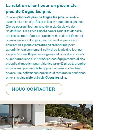
La relation client pour un pisciniste 
près de Cuges les pins
Pour un 
pisciniste près de Cuges les pins
, la relation 
avec le client ne s'arrête pas à la livraison de la piscine. 
Elle se poursuit tout au long de la durée de vie de 
l'installation. Un service après-vente réactif et efficace 
est crucial pour résoudre rapidement tout problème qui 
pourrait survenir. De plus, les piscinistes proposent 
souvent des plans d'entretien personnalisés pour 
garantir le fonctionnement optimal de la piscine tout au 
long de l'année. Ils peuvent également offrir des conseils 
et des formations sur l'utilisation des équipements et des 
produits d'entretien pour aider les propriétaires à prendre 
soin de leur piscine. Cette approche axée sur le client 
assure une satisfaction continue et renforce la confiance 
envers le 
pisciniste près de Cuges les pins
.
NOUS CONTACTER