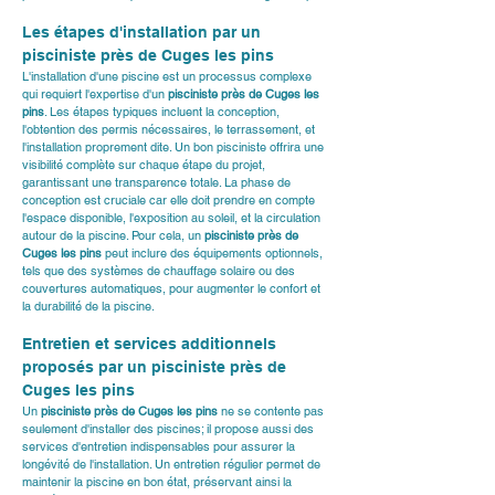
Les étapes d'installation par un 
pisciniste près de Cuges les pins
L'installation d'une piscine est un processus complexe 
qui requiert l'expertise d'un 
pisciniste près de Cuges les 
pins
. Les étapes typiques incluent la conception, 
l'obtention des permis nécessaires, le terrassement, et 
l'installation proprement dite. Un bon pisciniste offrira une 
visibilité complète sur chaque étape du projet, 
garantissant une transparence totale. La phase de 
conception est cruciale car elle doit prendre en compte 
l'espace disponible, l'exposition au soleil, et la circulation 
autour de la piscine. Pour cela, un 
pisciniste près de 
Cuges les pins
 peut inclure des équipements optionnels, 
tels que des systèmes de chauffage solaire ou des 
couvertures automatiques, pour augmenter le confort et 
la durabilité de la piscine.
Entretien et services additionnels 
proposés par un pisciniste près de 
Cuges les pins
Un 
pisciniste près de Cuges les pins
 ne se contente pas 
seulement d'installer des piscines; il propose aussi des 
services d'entretien indispensables pour assurer la 
longévité de l'installation. Un entretien régulier permet de 
maintenir la piscine en bon état, préservant ainsi la 