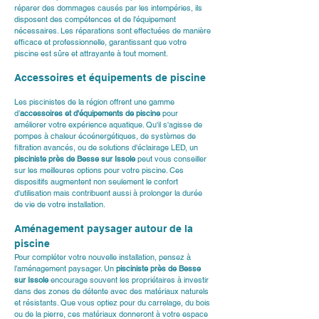
réparer des dommages causés par les intempéries, ils 
disposent des compétences et de l'équipement 
nécessaires. Les réparations sont effectuées de manière 
efficace et professionnelle, garantissant que votre 
piscine est sûre et attrayante à tout moment.
Accessoires et équipements de piscine
Les piscinistes de la région offrent une gamme 
d’
accessoires et d'équipements de piscine
 pour 
améliorer votre expérience aquatique. Qu'il s'agisse de 
pompes à chaleur écoénergétiques, de systèmes de 
filtration avancés, ou de solutions d'éclairage LED, un 
pisciniste près de Besse sur Issole
 peut vous conseiller 
sur les meilleures options pour votre piscine. Ces 
dispositifs augmentent non seulement le confort 
d'utilisation mais contribuent aussi à prolonger la durée 
de vie de votre installation.
Aménagement paysager autour de la 
piscine
Pour compléter votre nouvelle installation, pensez à 
l’aménagement paysager. Un 
pisciniste près de Besse 
sur Issole
 encourage souvent les propriétaires à investir 
dans des zones de détente avec des matériaux naturels 
et résistants. Que vous optiez pour du carrelage, du bois 
ou de la pierre, ces matériaux donneront à votre espace 