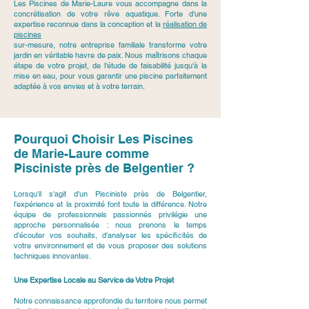
Les Piscines de Marie-Laure vous accompagne dans la
concrétisation de votre rêve aquatique. Forte d'une
expertise reconnue dans la conception et la
réalisation de
piscines
sur-mesure, notre entreprise familiale transforme votre
jardin en véritable havre de paix. Nous maîtrisons chaque
étape de votre projet, de l'étude de faisabilité jusqu'à la
mise en eau, pour vous garantir une piscine parfaitement
adaptée à vos envies et à votre terrain.
Pourquoi Choisir Les Piscines
de Marie-Laure comme
Pisciniste près de Belgentier ?
Lorsqu'il s'agit d'un Pisciniste près de Belgentier,
l'expérience et la proximité font toute la différence. Notre
équipe de professionnels passionnés privilégie une
approche personnalisée : nous prenons le temps
d'écouter vos souhaits, d'analyser les spécificités de
votre environnement et de vous proposer des solutions
techniques innovantes.
Une Expertise Locale au Service de Votre Projet
Notre connaissance approfondie du territoire nous permet