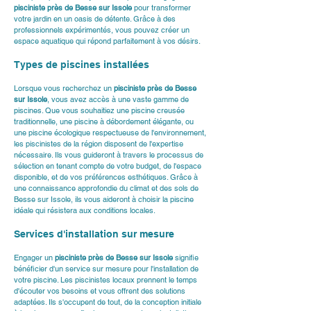
pisciniste près de Besse sur Issole
 pour transformer 
votre jardin en un oasis de détente. Grâce à des 
professionnels expérimentés, vous pouvez créer un 
espace aquatique qui répond parfaitement à vos désirs.
Types de piscines installées
Lorsque vous recherchez un 
pisciniste près de Besse 
sur Issole
, vous avez accès à une vaste gamme de 
piscines. Que vous souhaitiez une piscine creusée 
traditionnelle, une piscine à débordement élégante, ou 
une piscine écologique respectueuse de l'environnement, 
les piscinistes de la région disposent de l'expertise 
nécessaire. Ils vous guideront à travers le processus de 
sélection en tenant compte de votre budget, de l'espace 
disponible, et de vos préférences esthétiques. Grâce à 
une connaissance approfondie du climat et des sols de 
Besse sur Issole, ils vous aideront à choisir la piscine 
idéale qui résistera aux conditions locales.
Services d'installation sur mesure
Engager un 
pisciniste près de Besse sur Issole
 signifie 
bénéficier d'un service sur mesure pour l'installation de 
votre piscine. Les piscinistes locaux prennent le temps 
d'écouter vos besoins et vous offrent des solutions 
adaptées. Ils s'occupent de tout, de la conception initiale 