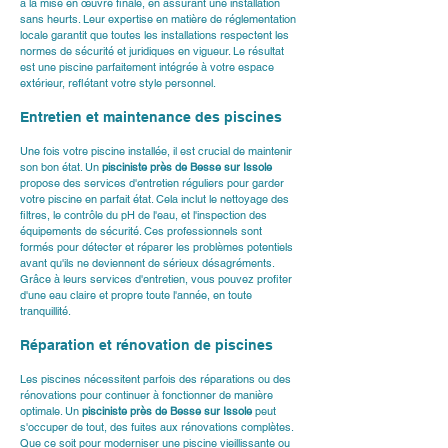
à la mise en œuvre finale, en assurant une installation 
sans heurts. Leur expertise en matière de réglementation 
locale garantit que toutes les installations respectent les 
normes de sécurité et juridiques en vigueur. Le résultat 
est une piscine parfaitement intégrée à votre espace 
extérieur, reflétant votre style personnel.
Entretien et maintenance des piscines
Une fois votre piscine installée, il est crucial de maintenir 
son bon état. Un 
pisciniste près de Besse sur Issole
propose des services d'entretien réguliers pour garder 
votre piscine en parfait état. Cela inclut le nettoyage des 
filtres, le contrôle du pH de l'eau, et l'inspection des 
équipements de sécurité. Ces professionnels sont 
formés pour détecter et réparer les problèmes potentiels 
avant qu'ils ne deviennent de sérieux désagréments. 
Grâce à leurs services d'entretien, vous pouvez profiter 
d'une eau claire et propre toute l'année, en toute 
tranquillité.
Réparation et rénovation de piscines
Les piscines nécessitent parfois des réparations ou des 
rénovations pour continuer à fonctionner de manière 
optimale. Un 
pisciniste près de Besse sur Issole
 peut 
s'occuper de tout, des fuites aux rénovations complètes. 
Que ce soit pour moderniser une piscine vieillissante ou 