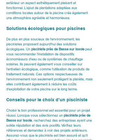
extérieur un aspect esthétiquement plaisant et 
fonctionnel. L'ajout de plantations adaptées aux 
conditions locales autour de la piscine crée également 
une atmosphère agréable et harmonieuse.
Solutions écologiques pour piscines
De plus en plus soucieux de l'environnement, les 
piscinistes proposent aujourd'hui des solutions 
écologiques. Un 
pisciniste près de Besse sur Issole
 peut 
vous recommander l'installation de dispositifs 
économiseurs d'eau ou de systèmes de chauffage 
solaires. Ils peuvent également vous conseiller sur 
l'entretien écologique, comme l'utilisation de produits de 
traitement naturels. Ces options respectueuses de 
l'environnement non seulement protègent la planète, mais 
elles contribuent également à réduire les coûts 
d'exploitation de votre piscine sur le long terme.
Conseils pour le choix d’un pisciniste
Choisir le bon professionnel est essentiel pour un projet 
réussi. Lorsque vous sélectionnez un 
pisciniste près de 
Besse sur Issole
, recherchez des entreprises ayant une 
solide réputation et des avis positifs. Vérifiez leurs 
références et demandez à voir des projets antérieurs. 
Assurez-vous que le pisciniste est bien assuré et qu'il 