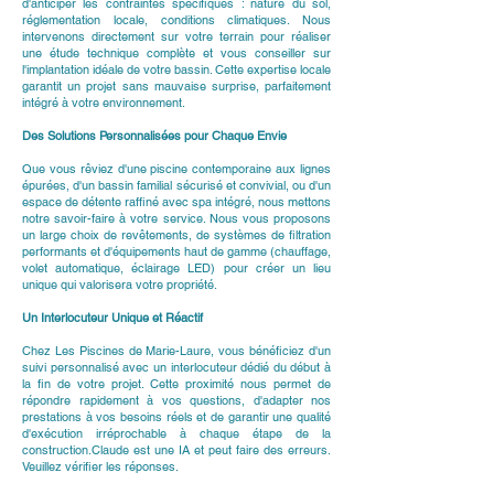
d'anticiper les contraintes spécifiques : nature du sol,
réglementation locale, conditions climatiques. Nous
intervenons directement sur votre terrain pour réaliser
une étude technique complète et vous conseiller sur
l'implantation idéale de votre bassin. Cette expertise locale
garantit un projet sans mauvaise surprise, parfaitement
intégré à votre environnement.
Des Solutions Personnalisées pour Chaque Envie
Que vous rêviez d'une piscine contemporaine aux lignes
épurées, d'un bassin familial sécurisé et convivial, ou d'un
espace de détente raffiné avec spa intégré, nous mettons
notre savoir-faire à votre service. Nous vous proposons
un large choix de revêtements, de systèmes de filtration
performants et d'équipements haut de gamme (chauffage,
volet automatique, éclairage LED) pour créer un lieu
unique qui valorisera votre propriété.
Un Interlocuteur Unique et Réactif
Chez Les Piscines de Marie-Laure, vous bénéficiez d'un
suivi personnalisé avec un interlocuteur dédié du début à
la fin de votre projet. Cette proximité nous permet de
répondre rapidement à vos questions, d'adapter nos
prestations à vos besoins réels et de garantir une qualité
d'exécution irréprochable à chaque étape de la
construction.Claude est une IA et peut faire des erreurs.
Veuillez vérifier les réponses.