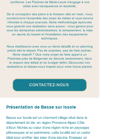
confiance. Les Piscines de Marie-Laure s'engage à vos
côtés avec transparence et réactivité.
De la conception des plans à la livraison clés en main, nous
coordonnons l'ensemble des corps de métier et vous tenons
informés à chaque avancée. Notre méthodologie éprouvée
vous garantit une réalisation sans accroc : nous gérons pour
vous les démarches administratives, le terrassement, la mise
en œuvre du bassin et l'installation des équipements
techniques.
Nous établissons avec vous un devis détaillé et un planning
précis dès le départ. Pas de surprises, pas de frais cachés.
Notre objectif ? Que votre projet de faire appel à un
Pisciniste près de Belgentier se déroule sereinement, dans
le respect des délais et du budget défini. Découvrez nos
réalisations et laissez-vous inspirer pour votre future piscine.
CONTACTEZ-NOUS
Présentation de Besse sur Issole
Besse sur Issole
 est un charmant village situé dans le 
département du Var, en région Provence-Alpes-Côte 
d'Azur. Nichée au cœur d'une région riche en paysages 
pittoresques et en patrimoine, cette localité est un cadre 
idéal pour profiter des joies d'une piscine. Engagez un 