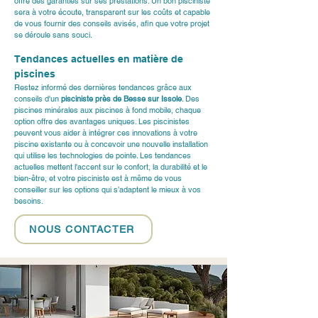
offre des garanties sur ses prestations. Un bon pisciniste 
sera à votre écoute, transparent sur les coûts et capable 
de vous fournir des conseils avisés, afin que votre projet 
se déroule sans souci.
Tendances actuelles en matière de 
piscines
Restez informé des dernières tendances grâce aux 
conseils d'un 
pisciniste près de Besse sur Issole
. Des 
piscines minérales aux piscines à fond mobile, chaque 
option offre des avantages uniques. Les piscinistes 
peuvent vous aider à intégrer ces innovations à votre 
piscine existante ou à concevoir une nouvelle installation 
qui utilise les technologies de pointe. Les tendances 
actuelles mettent l'accent sur le confort, la durabilité et le 
bien-être, et votre pisciniste est à même de vous 
conseiller sur les options qui s’adaptent le mieux à vos 
besoins.
NOUS CONTACTER