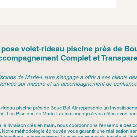
t pose volet-rideau piscine près de Bo
ccompagnement Complet et Transpare
scines de Marie-Laure s’engage à offrir à ses clients des
service sur mesure et un accompagnement de confiance
et-rideau piscine près de Bouc Bel Air représente un investissem
ce. Les Piscines de Marie-Laure s'engage à vos côtés avec trans
à la livraison clés en main, nous coordonnons l'ensemble des co
 Notre méthodologie éprouvée vous garantit une réalisation san
stratives, le terrassement, la mise en œuvre du bassin et l'in