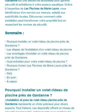
Gardanne
 est une démarche essentielle pour garantir 
sécurité et esthétisme à votre espace aquatique. Grâce 
à l'expertise de 
Les Piscines de Marie-Laure
, vous 
bénéficierez d'un service sur mesure, adapté aux 
spécificités locales. Découvrez comment cette 
installation peut transformer votre propriété tout en 
respectant les normes de sécurité.
Sommaire :
- Pourquoi installer un volet-rideau de piscine près de 
Gardanne ?
- Les étapes de l'installation d'un volet-rideau de piscine
- Les avantages d'installer un volet-rideau de piscine 
près de Gardanne
- Quel entretien pour votre volet-rideau de piscine ?
- Pourquoi choisir Les Piscines de Marie-Laure près de 
Gardanne ?
- FAQ
- En bref :
- À retenir
Pourquoi installer un volet-rideau de 
piscine près de Gardanne ?
L’
installation et pose de volet-rideau piscine près de 
Gardanne
 représente un choix judicieux pour divers 
aspects. Tout d’abord, ces dispositifs offrent un niveau de 