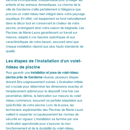
sécurité incomparable, indispensable pour protéger les 
enfants et les animaux domestiques. Le charme de la 
ville de 
Gardanne
 s'allie parfaitement à l'élégance que 
procure un volet-rideau bien intégré dans votre paysage 
aquatique. En effet, cet équipement se fond naturellement 
dans le décor tout en conservant la chaleur de votre 
piscine, prolongeant ainsi votre saison de baignade. Les 
Piscines de Marie-Laure garantissent un travail sur 
mesure, adapté à vos besoins spécifiques et aux 
caractéristiques de votre bassin, assurant ainsi que 
chaque installation répond aux plus hauts standards de 
qualité.
Les étapes de l'installation d'un volet-
rideau de piscine
Pour garantir une 
installation et pose de volet-rideau 
piscine près de Gardanne
 réussie, plusieurs étapes 
doivent être soigneusement suivies. L'évaluation initiale 
est cruciale pour déterminer les dimensions exactes et 
l'emplacement optimal pour le dispositif. Une fois ces 
paramètres définis, la fabrication sur mesure du volet-
rideau commence, assurant sa parfaite adaptation aux 
spécificités de votre piscine. Lors de la pose, les 
techniciens expérimentés des Piscines de Marie-Laure 
veillent à respecter scrupuleusement les normes de 
sécurité en vigueur. L'installation se termine par une 
vérification approfondie pour s'assurer du bon 
fonctionnement et de la durabilité du volet-rideau, 