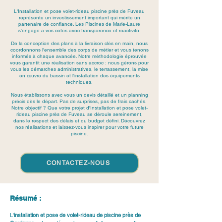
L'Installation et pose volet-rideau piscine près de Fuveau
représente un investissement important qui mérite un
partenaire de confiance. Les Piscines de Marie-Laure
s'engage à vos côtés avec transparence et réactivité.
De la conception des plans à la livraison clés en main, nous
coordonnons l'ensemble des corps de métier et vous tenons
informés à chaque avancée. Notre méthodologie éprouvée
vous garantit une réalisation sans accroc : nous gérons pour
vous les démarches administratives, le terrassement, la mise
en œuvre du bassin et l'installation des équipements
techniques.
Nous établissons avec vous un devis détaillé et un planning
précis dès le départ. Pas de surprises, pas de frais cachés.
Notre objectif ? Que votre projet d'Installation et pose volet-
rideau piscine près de Fuveau se déroule sereinement,
dans le respect des délais et du budget défini. Découvrez
nos réalisations et laissez-vous inspirer pour votre future
piscine.
CONTACTEZ-NOUS
Résumé :
L'
installation et pose de volet-rideau de piscine près de 