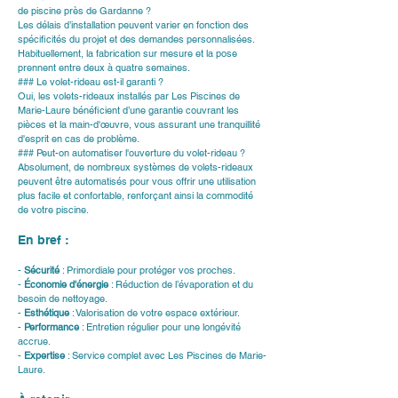
de piscine près de Gardanne ?
Les délais d’installation peuvent varier en fonction des 
spécificités du projet et des demandes personnalisées. 
Habituellement, la fabrication sur mesure et la pose 
prennent entre deux à quatre semaines.
### Le volet-rideau est-il garanti ?
Oui, les volets-rideaux installés par Les Piscines de 
Marie-Laure bénéficient d’une garantie couvrant les 
pièces et la main-d'œuvre, vous assurant une tranquillité 
d'esprit en cas de problème.
### Peut-on automatiser l'ouverture du volet-rideau ?
Absolument, de nombreux systèmes de volets-rideaux 
peuvent être automatisés pour vous offrir une utilisation 
plus facile et confortable, renforçant ainsi la commodité 
de votre piscine.
En bref :
- 
Sécurité
 : Primordiale pour protéger vos proches.
- 
Économie d'énergie
 : Réduction de l’évaporation et du 
besoin de nettoyage.
- 
Esthétique
 : Valorisation de votre espace extérieur.
- 
Performance
 : Entretien régulier pour une longévité 
accrue.
- 
Expertise
 : Service complet avec Les Piscines de Marie-
Laure.