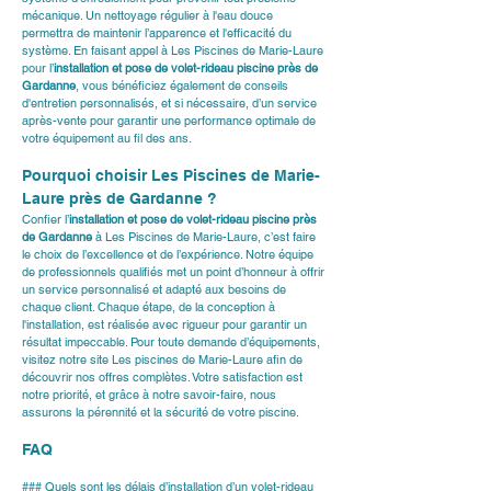
mécanique. Un nettoyage régulier à l'eau douce 
permettra de maintenir l’apparence et l'efficacité du 
système. En faisant appel à Les Piscines de Marie-Laure 
pour l’
installation et pose de volet-rideau piscine près de 
Gardanne
, vous bénéficiez également de conseils 
d'entretien personnalisés, et si nécessaire, d’un service 
après-vente pour garantir une performance optimale de 
votre équipement au fil des ans.
Pourquoi choisir Les Piscines de Marie-
Laure près de Gardanne ?
Confier l’
installation et pose de volet-rideau piscine près 
de Gardanne
 à Les Piscines de Marie-Laure, c’est faire 
le choix de l’excellence et de l’expérience. Notre équipe 
de professionnels qualifiés met un point d’honneur à offrir 
un service personnalisé et adapté aux besoins de 
chaque client. Chaque étape, de la conception à 
l'installation, est réalisée avec rigueur pour garantir un 
résultat impeccable. Pour toute demande d’équipements, 
visitez notre site 
Les piscines de Marie-Laure
 afin de 
découvrir nos offres complètes. Votre satisfaction est 
notre priorité, et grâce à notre savoir-faire, nous 
assurons la pérennité et la sécurité de votre piscine.
FAQ
### Quels sont les délais d’installation d’un volet-rideau 