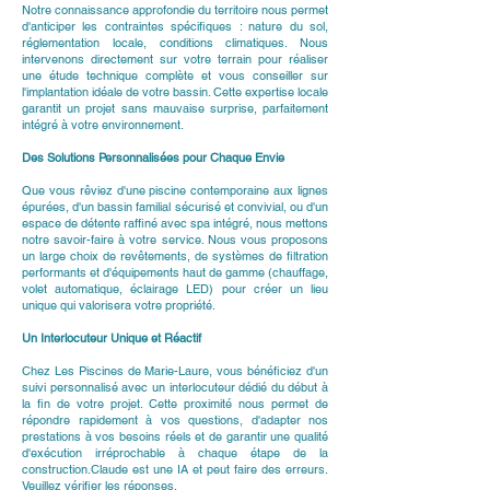
Notre connaissance approfondie du territoire nous permet
d'anticiper les contraintes spécifiques : nature du sol,
réglementation locale, conditions climatiques. Nous
intervenons directement sur votre terrain pour réaliser
une étude technique complète et vous conseiller sur
l'implantation idéale de votre bassin. Cette expertise locale
garantit un projet sans mauvaise surprise, parfaitement
intégré à votre environnement.
Des Solutions Personnalisées pour Chaque Envie
Que vous rêviez d'une piscine contemporaine aux lignes
épurées, d'un bassin familial sécurisé et convivial, ou d'un
espace de détente raffiné avec spa intégré, nous mettons
notre savoir-faire à votre service. Nous vous proposons
un large choix de revêtements, de systèmes de filtration
performants et d'équipements haut de gamme (chauffage,
volet automatique, éclairage LED) pour créer un lieu
unique qui valorisera votre propriété.
Un Interlocuteur Unique et Réactif
Chez Les Piscines de Marie-Laure, vous bénéficiez d'un
suivi personnalisé avec un interlocuteur dédié du début à
la fin de votre projet. Cette proximité nous permet de
répondre rapidement à vos questions, d'adapter nos
prestations à vos besoins réels et de garantir une qualité
d'exécution irréprochable à chaque étape de la
construction.Claude est une IA et peut faire des erreurs.
Veuillez vérifier les réponses.