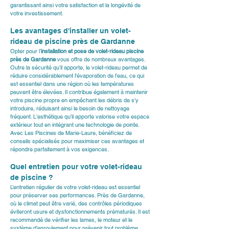
garantissant ainsi votre satisfaction et la longévité de 
votre investissement.
Les avantages d'installer un volet-
rideau de piscine près de Gardanne
Opter pour l’
installation et pose de volet-rideau piscine 
près de Gardanne
 vous offre de nombreux avantages. 
Outre la sécurité qu’il apporte, le volet-rideau permet de 
réduire considérablement l'évaporation de l'eau, ce qui 
est essentiel dans une région où les températures 
peuvent être élevées. Il contribue également à maintenir 
votre piscine propre en empêchant les débris de s'y 
introduire, réduisant ainsi le besoin de nettoyage 
fréquent. L'esthétique qu'il apporte valorise votre espace 
extérieur tout en intégrant une technologie de pointe. 
Avec Les Piscines de Marie-Laure, bénéficiez de 
conseils spécialisés pour maximiser ces avantages et 
répondre parfaitement à vos exigences.
Quel entretien pour votre volet-rideau 
de piscine ?
L’entretien régulier de votre volet-rideau est essentiel 
pour préserver ses performances. Près de Gardanne, 
où le climat peut être varié, des contrôles périodiques 
éviteront usure et dysfonctionnements prématurés. Il est 
recommandé de vérifier les lames, le moteur et le 
système d’enroulement pour prévenir tout problème 