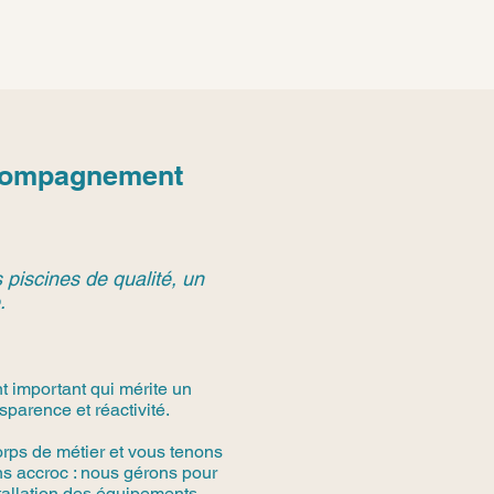
ccompagnement
 piscines de qualité, un
.
t important qui mérite un
parence et réactivité.
rps de métier et vous tenons
s accroc : nous gérons pour
stallation des équipements