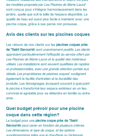
les modèles proposés par 
Les Piscines de Marie-Laure
* 
sont conçus pour s'intégrer harmonieusement dans les 
jardins, quelle que soit la taille de l'espace disponible. La 
qualité de l'eau est aussi plus facile à maintenir avec une 
piscine coque, grâce à ses parois non poreuses.
Avis des clients sur les piscines coques
Les retours de nos clients sur les 
piscines coques près 
de *Saint Savournin
 sont unanimement positifs. Les clients 
apprécient particulièrement l'efficacité du service offert par 
Les Piscines de Marie-Laure
 et la qualité des matériaux 
utilisés. Les installations sont souvent qualifiées de rapides 
et professionnelles, avec une grande attention portée aux 
détails. Les propriétaires de 
piscines coques
* soulignent 
également la facilité d'entretien et la durabilité des 
produits. Les témoignages évoquent souvent à quel point 
la piscine a transformé leur espace extérieur en un lieu 
convivial et agréable pour se détendre en famille ou entre 
amis.
Quel budget prévoir pour une piscine 
coque dans cette région?
Le budget pour une 
piscine coque près de *Saint 
Savournin
 peut varier en fonction de plusieurs critères. 
Les dimensions, le type de coque, et les options 
supplémentaires telles que le chauffage ou l'éclairage 