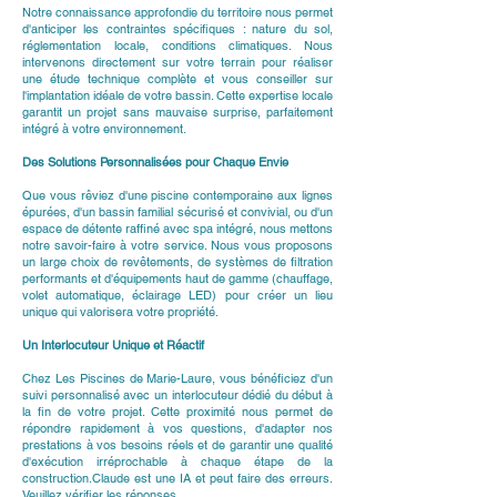
Notre connaissance approfondie du territoire nous permet
d'anticiper les contraintes spécifiques : nature du sol,
réglementation locale, conditions climatiques. Nous
intervenons directement sur votre terrain pour réaliser
une étude technique complète et vous conseiller sur
l'implantation idéale de votre bassin. Cette expertise locale
garantit un projet sans mauvaise surprise, parfaitement
intégré à votre environnement.
Des Solutions Personnalisées pour Chaque Envie
Que vous rêviez d'une piscine contemporaine aux lignes
épurées, d'un bassin familial sécurisé et convivial, ou d'un
espace de détente raffiné avec spa intégré, nous mettons
notre savoir-faire à votre service. Nous vous proposons
un large choix de revêtements, de systèmes de filtration
performants et d'équipements haut de gamme (chauffage,
volet automatique, éclairage LED) pour créer un lieu
unique qui valorisera votre propriété.
Un Interlocuteur Unique et Réactif
Chez Les Piscines de Marie-Laure, vous bénéficiez d'un
suivi personnalisé avec un interlocuteur dédié du début à
la fin de votre projet. Cette proximité nous permet de
répondre rapidement à vos questions, d'adapter nos
prestations à vos besoins réels et de garantir une qualité
d'exécution irréprochable à chaque étape de la
construction.Claude est une IA et peut faire des erreurs.
Veuillez vérifier les réponses.