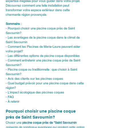
expertise inégalée pour vous guider dans votre projet. 
Découvrez comment une telle installation peut 
transformer votre espace extérieur dans cette 
charmante région provençale.
Sommaire :
- Pourquoi choisir une piscine coque près de Saint 
Savournin?
- Les avantages de la piscine coque dans le climat de 
Saint Savournin
- Comment les Piscines de Marie-Laure peuvent aider 
votre projet?
- Les différentes options de piscine coque disponibles
- Comment entretenir une piscine coque près de Saint 
Savournin?
- Piscine coque ou traditionnelle : que choisir à Saint 
Savournin?
- Avis des clients sur les piscines coques
- Quel budget prévoir pour une piscine coque dans cette 
région?
- L'impact écologique des piscines coques
- FAQ
- À retenir
Pourquoi choisir une piscine coque 
près de Saint Savournin?
Choisir une 
piscine coque près de *Saint Savournin
présente de nombreux avantages qui rendent cette option 