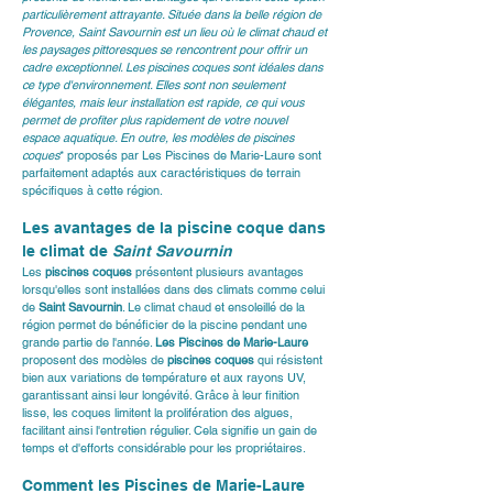
particulièrement attrayante. Située dans la belle région de 
Provence, 
Saint Savournin
 est un lieu où le climat chaud et 
les paysages pittoresques se rencontrent pour offrir un 
cadre exceptionnel. Les 
piscines coques
 sont idéales dans 
ce type d'environnement. Elles sont non seulement 
élégantes, mais leur installation est rapide, ce qui vous 
permet de profiter plus rapidement de votre nouvel 
espace aquatique. En outre, les modèles de 
piscines 
coques
* proposés par 
Les Piscines de Marie-Laure
 sont 
parfaitement adaptés aux caractéristiques de terrain 
spécifiques à cette région.
Les avantages de la piscine coque dans 
le climat de 
Saint Savournin
Les 
piscines coques
 présentent plusieurs avantages 
lorsqu'elles sont installées dans des climats comme celui 
de 
Saint Savournin
. Le climat chaud et ensoleillé de la 
région permet de bénéficier de la piscine pendant une 
grande partie de l'année. 
Les Piscines de Marie-Laure
proposent des modèles de 
piscines coques
 qui résistent 
bien aux variations de température et aux rayons UV, 
garantissant ainsi leur longévité. Grâce à leur finition 
lisse, les coques limitent la prolifération des algues, 
facilitant ainsi l'entretien régulier. Cela signifie un gain de 
temps et d'efforts considérable pour les propriétaires.
Comment les Piscines de Marie-Laure 