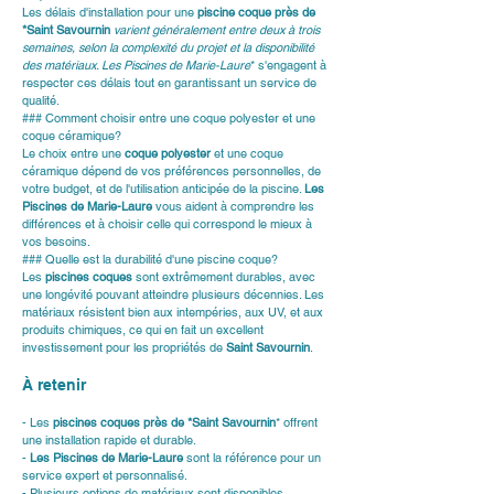
Les délais d'installation pour une 
piscine coque près de 
*Saint Savournin
 varient généralement entre deux à trois 
semaines, selon la complexité du projet et la disponibilité 
des matériaux. 
Les Piscines de Marie-Laure
* s'engagent à 
respecter ces délais tout en garantissant un service de 
qualité.
### Comment choisir entre une coque polyester et une 
coque céramique?
Le choix entre une 
coque polyester
 et une 
coque 
céramique
 dépend de vos préférences personnelles, de 
votre budget, et de l'utilisation anticipée de la piscine. 
Les 
Piscines de Marie-Laure
 vous aident à comprendre les 
différences et à choisir celle qui correspond le mieux à 
vos besoins.
### Quelle est la durabilité d'une piscine coque?
Les 
piscines coques
 sont extrêmement durables, avec 
une longévité pouvant atteindre plusieurs décennies. Les 
matériaux résistent bien aux intempéries, aux UV, et aux 
produits chimiques, ce qui en fait un excellent 
investissement pour les propriétés de 
Saint Savournin
.
À retenir
- Les 
piscines coques près de *Saint Savournin
* offrent 
une installation rapide et durable.
- 
Les Piscines de Marie-Laure
 sont la référence pour un 
service expert et personnalisé.
- Plusieurs options de matériaux sont disponibles, 