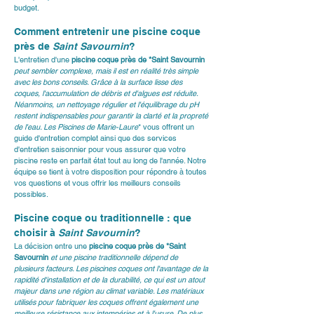
budget.
Comment entretenir une piscine coque 
près de 
Saint Savournin
?
L'entretien d'une 
piscine coque près de *Saint Savournin
peut sembler complexe, mais il est en réalité très simple 
avec les bons conseils. Grâce à la surface lisse des 
coques, l'accumulation de débris et d'algues est réduite. 
Néanmoins, un nettoyage régulier et l'équilibrage du pH 
restent indispensables pour garantir la clarté et la propreté 
de l'eau. 
Les Piscines de Marie-Laure
* vous offrent un 
guide d'entretien complet ainsi que des services 
d'entretien saisonnier pour vous assurer que votre 
piscine reste en parfait état tout au long de l'année. Notre 
équipe se tient à votre disposition pour répondre à toutes 
vos questions et vous offrir les meilleurs conseils 
possibles.
Piscine coque ou traditionnelle : que 
choisir à 
Saint Savournin
?
La décision entre une 
piscine coque près de *Saint 
Savournin
 et une piscine traditionnelle dépend de 
plusieurs facteurs. Les 
piscines coques
 ont l'avantage de la 
rapidité d'installation et de la durabilité, ce qui est un atout 
majeur dans une région au climat variable. Les matériaux 
utilisés pour fabriquer les coques offrent également une 
meilleure résistance aux intempéries et à l'usure. De plus, 