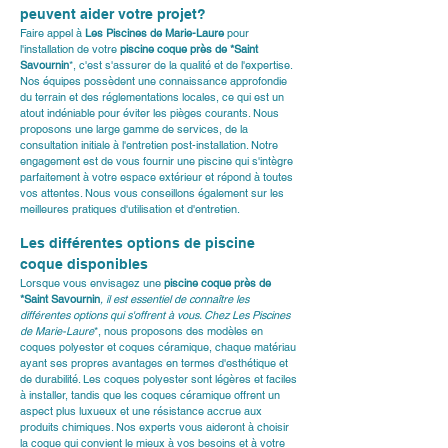
peuvent aider votre projet?
Faire appel à 
Les Piscines de Marie-Laure
 pour 
l'installation de votre 
piscine coque près de *Saint 
Savournin
*, c'est s'assurer de la qualité et de l'expertise. 
Nos équipes possèdent une connaissance approfondie 
du terrain et des réglementations locales, ce qui est un 
atout indéniable pour éviter les pièges courants. Nous 
proposons une large gamme de services, de la 
consultation initiale à l'entretien post-installation. Notre 
engagement est de vous fournir une piscine qui s'intègre 
parfaitement à votre espace extérieur et répond à toutes 
vos attentes. Nous vous conseillons également sur les 
meilleures pratiques d'utilisation et d'entretien.
Les différentes options de piscine 
coque disponibles
Lorsque vous envisagez une 
piscine coque près de 
*Saint Savournin
, il est essentiel de connaître les 
différentes options qui s'offrent à vous. Chez 
Les Piscines 
de Marie-Laure
*, nous proposons des modèles en 
coques polyester
 et 
coques céramique
, chaque matériau 
ayant ses propres avantages en termes d'esthétique et 
de durabilité. Les coques polyester sont légères et faciles 
à installer, tandis que les coques céramique offrent un 
aspect plus luxueux et une résistance accrue aux 
produits chimiques. Nos experts vous aideront à choisir 
la coque qui convient le mieux à vos besoins et à votre 