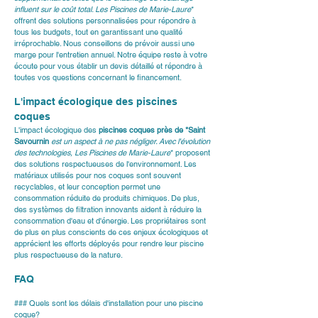
influent sur le coût total. 
Les Piscines de Marie-Laure
* 
offrent des solutions personnalisées pour répondre à 
tous les budgets, tout en garantissant une qualité 
irréprochable. Nous conseillons de prévoir aussi une 
marge pour l'entretien annuel. Notre équipe reste à votre 
écoute pour vous établir un devis détaillé et répondre à 
toutes vos questions concernant le financement.
L'impact écologique des piscines 
coques
L'impact écologique des 
piscines coques près de *Saint 
Savournin
 est un aspect à ne pas négliger. Avec l'évolution 
des technologies, 
Les Piscines de Marie-Laure
* proposent 
des solutions respectueuses de l'environnement. Les 
matériaux utilisés pour nos coques sont souvent 
recyclables, et leur conception permet une 
consommation réduite de produits chimiques. De plus, 
des systèmes de filtration innovants aident à réduire la 
consommation d'eau et d'énergie. Les propriétaires sont 
de plus en plus conscients de ces enjeux écologiques et 
apprécient les efforts déployés pour rendre leur piscine 
plus respectueuse de la nature.
FAQ
### Quels sont les délais d'installation pour une piscine 
coque?