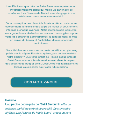
Une Piscine coque près de Saint Savournin représente un
investissement important qui mérite un partenaire de
confiance. Les Piscines de Marie-Laure s'engage à vos
côtés avec transparence et réactivité.
De la conception des plans à la livraison clés en main, nous
coordonnons l'ensemble des corps de métier et vous tenons
informés à chaque avancée. Notre méthodologie éprouvée
vous garantit une réalisation sans accroc : nous gérons pour
vous les démarches administratives, le terrassement, la mise
en œuvre du bassin et l'installation des équipements
techniques.
Nous établissons avec vous un devis détaillé et un planning
précis dès le départ. Pas de surprises, pas de frais cachés.
Notre objectif ? Que votre projet de Piscine coque près de
Saint Savournin se déroule sereinement, dans le respect
des délais et du budget défini. Découvrez nos réalisations et
laissez-vous inspirer pour votre future piscine.
CONTACTEZ-NOUS
Résumé :
Une 
piscine coque près de *Saint Savournin
 offre un 
mélange parfait de style et de praticité dans un cadre 
idyllique. Les 
Piscines de Marie-Laure
* proposent une 