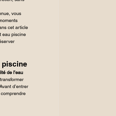
onnue, vous 
e moments 
ns cet article 
t eau piscine 
éserver 
 piscine
ité de l’eau
 transformer 
Avant d’entrer 
de comprendre 