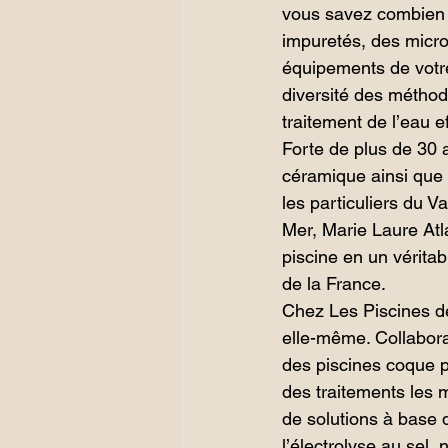
vous savez combien i
impuretés, des micro
équipements de votre
diversité des méthode
traitement de l’eau e
Forte de plus de 30 a
céramique ainsi que 
les particuliers du 
Mer, Marie Laure Atl
piscine en un véritab
de la France.
Chez Les Piscines de 
elle-même. Collabora
des piscines coque p
des traitements les m
de solutions à base 
l’électrolyse au sel, n