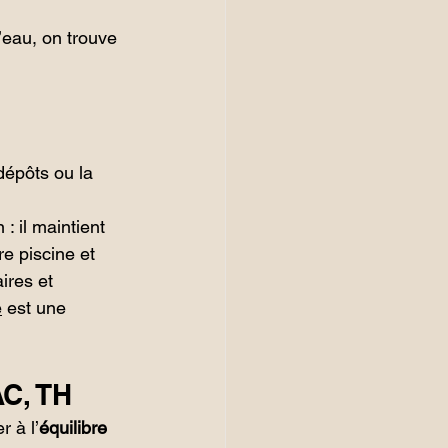
’eau, on trouve 
dépôts ou la 
: il maintient 
re piscine et 
ires et 
e
 est une 
AC, TH
r à l’
équilibre 