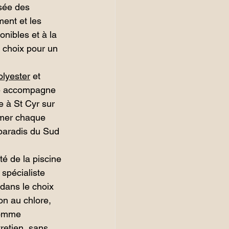
sée des 
ent et les 
nibles et à la 
n choix pour un 
olyester
 et 
re accompagne 
e à St Cyr sur 
rmer chaque 
 paradis du Sud 
té de la piscine 
spécialiste 
dans le choix 
on au chlore, 
comme 
ntretien, sans 