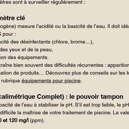
ètres sont à surveiller régulièrement :
mètre clé
ogène) mesure l’acidité ou la basicité de l’eau. Il doit id
6 pour :
cacité des désinfectants (chlore, brome…),
on des yeux et de la peau,
sion des équipements.
aîne bien souvent des difficultés récurrentes : apparitio
tion de produits… Découvrez plus de conseils sur les kit
 rubrique 
équipements pour piscine
.
lcalimétrique Complet) : le pouvoir tampon
cité de l’eau à stabiliser le pH. S’il est trop faible, le p
ifficile la maîtrise de votre traitement de piscine. La val
0 et 120 mg/l
 (ppm).