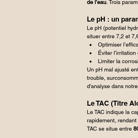
de l’eau
. Trois param
Le pH : un para
Le pH (potentiel hydr
situer entre 7,2 et 7,
Optimiser l’effi
Éviter l’irritati
Limiter la corro
Un pH mal ajusté entr
trouble, surconsomma
d'analyse dans notre
Le TAC (Titre A
Le TAC indique la capa
rapidement, rendant d
TAC se situe entre 
8