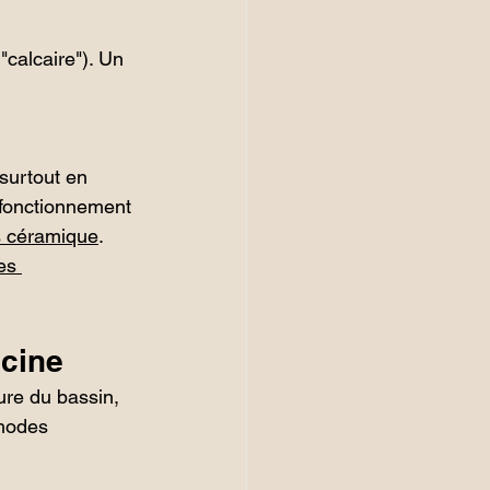
calcaire"). Un 
 surtout en 
 fonctionnement 
 céramique
.
es 
scine
ure du bassin, 
thodes 