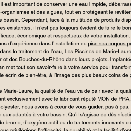
l est important de conserver une eau limpide, débarras
-organismes et des algues, tout en protégeant le revêtem
 bassin. Cependant, face à la multitude de produits dispo
s existantes, il n’est pas toujours évident de faire le bo
fficace, économique et respectueux de votre installation.
ns d’expérience dans l’installation de 
piscines coques p
dans le traitement de l’eau, Les Piscines de Marie-Lau
Var et des Bouches-du-Rhône dans leurs projets. Implanté
an met tout son savoir-faire à votre service pour transfo
le écrin de bien-être, à l’image des plus beaux coins de
Marie-Laure, la qualité de l’eau va de pair avec la quali
nt exclusivement avec le fabricant réputé MON de PRA, 
olyester, nous avons à cœur de vous guider, pas à pas, 
ieux adaptés à votre bassin. Qu’il s’agisse de désinfecti
de brome, d’oxygène actif ou de traitements innovants 
ous privilégions l’efficacité, la durabilité et la facilité d’e