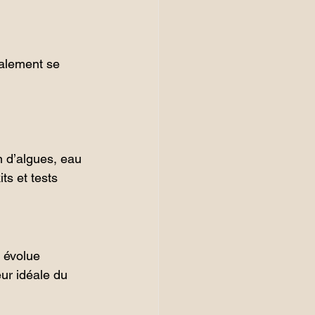
éalement se 
n d’algues, eau 
s et tests 
H évolue 
eur idéale du 