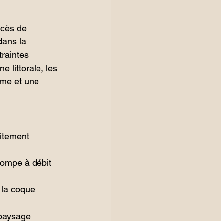
ccès de 
dans la 
raintes 
 littorale, les 
me et une 
aitement 
pompe à débit 
 la coque 
 paysage 