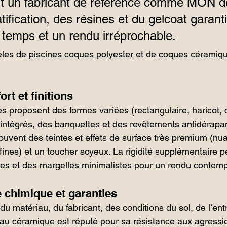
nt un fabricant de référence comme MON d
atification, des résines et du gelcoat garant
 temps et un rendu irréprochable.
les de 
piscines coques polyester
 et de 
coques céramiqu
rt et finitions
s proposent des formes variées (rectangulaire, haricot, c
 intégrés, des banquettes et des revêtements antidérapa
ouvent des teintes et effets de surface très premium (nu
 fines) et un toucher soyeux. La rigidité supplémentaire p
ues et des margelles minimalistes pour un rendu contemp
e chimique et garanties
u matériau, du fabricant, des conditions du sol, de l’entr
au céramique est réputé pour sa résistance aux agressi