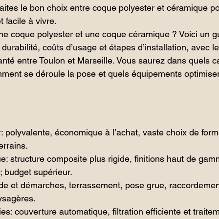
: faites le bon choix entre coque polyester et céramique po
 facile à vivre.
ne coque polyester et une coque céramique ? Voici un gu
urabilité, coûts d’usage et étapes d’installation, avec le
anté entre Toulon et Marseille. Vous saurez dans quels cas
ment se déroule la pose et quels équipements optimiser 
 polyvalente, économique à l’achat, vaste choix de form
errains.
 structure composite plus rigide, finitions haut de gam
; budget supérieur.
ude et démarches, terrassement, pose grue, raccordemen
aysagères.
s: couverture automatique, filtration efficiente et traite