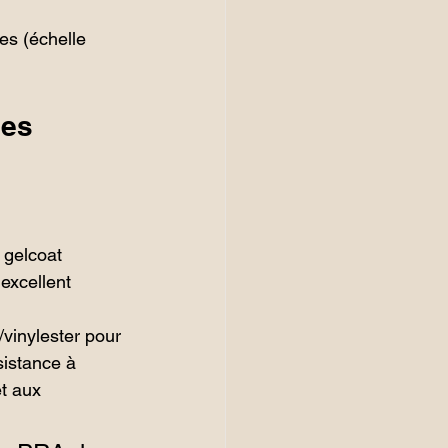
es (échelle 
es 
 gelcoat 
excellent 
vinylester pour 
sistance à 
t aux 