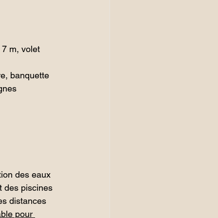
7 m, volet 
e, banquette 
ignes 
tion des eaux 
rt des piscines 
es distances 
ble pour 