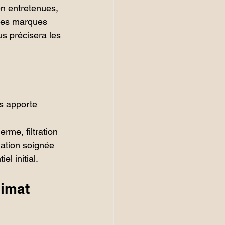
n entretenues, 
 les marques 
us précisera les 
s apporte 
rme, filtration 
lation soignée 
l initial.
limat 