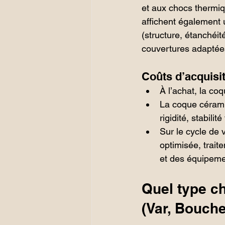
et aux chocs thermiq
affichent également 
(structure, étanchéit
couvertures adaptées
Coûts d’acquisit
À l’achat, la co
La coque céramiq
rigidité, stabilit
Sur le cycle de 
optimisée, trait
et des équipemen
Quel type ch
(Var, Bouch