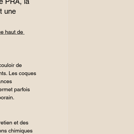
e PRA, la 
it une 
e haut de 
ouloir de 
nts. Les coques 
ances 
ermet parfois 
orain.
etien et des 
ons chimiques 