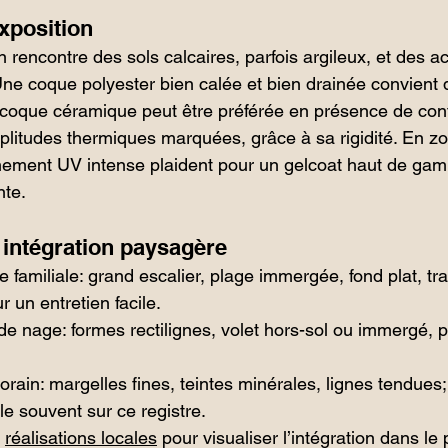
xposition
 rencontre des sols calcaires, parfois argileux, et des a
 Une coque polyester bien calée et bien drainée convient 
 coque céramique peut être préférée en présence de cont
itudes thermiques marquées, grâce à sa rigidité. En zone
nement UV intense plaident pour un gelcoat haut de gam
nte.
 intégration paysagère
 familiale: grand escalier, plage immergée, fond plat, tr
 un entretien facile.
 de nage: formes rectilignes, volet hors-sol ou immergé, 
ain: margelles fines, teintes minérales, lignes tendues;
e souvent sur ce registre.
 
réalisations locales
 pour visualiser l’intégration dans le