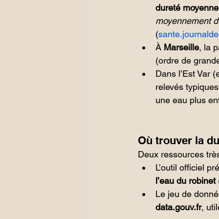
dureté moyenne 
moyennement d
(
sante.journald
À 
Marseille
, la 
(ordre de grand
Dans l’Est Var (
relevés typiques
une eau plus ent
Où trouver la du
Deux ressources très
L’outil officiel p
l’eau du robinet
Le jeu de donnée
data.gouv.fr
, ut