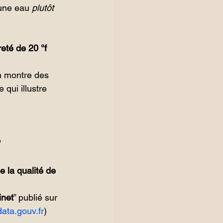
une eau 
plutôt 
eté de 20 °f
n montre des 
 qui illustre 
?
e la qualité de 
inet
” publié sur 
data.gouv.fr
)