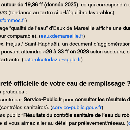
autour de 19,36 °f (donnée 2025)
, ce qui correspond à 
ure
 (tendance au tartre si pH/équilibre favorables). 
esfemmes.fr
)
page “qualité de l’eau” d’Eaux de Marseille affiche une 
dur
eur comparable). (
eauxdemarseille.fr
)
ex. Fréjus / Saint-Raphaël), un document d’agglomératio
 pouvant atteindre 
~28 à 33 °f en 2023
 selon secteurs, ce
artrante. (
esterelcotedazur-agglo.fr
)
reté officielle de votre eau de remplissage 
 pratiques :
résenté par 
Service-Public.fr
 pour 
consulter les résultats d
 (contrôles sanitaires). (
service-public.gouv.fr
)
s public “
Résultats du contrôle sanitaire de l’eau du rob
ile si vous aimez aller au détail par prélèvement/réseau. (