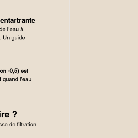
 entartrante
de l’eau à 
. Un guide 
on -0,5) est 
t quand l’eau 
ire ?
se de filtration 