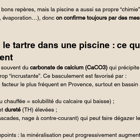
e bons repères, mais la piscine a aussi sa propre “chimie”
s, évaporation…), donc 
on confirme toujours par des mes
e tartre dans une piscine : ce qu
ent
s souvent du 
carbonate de calcium (CaCO
3
)
 qui précipit
rop “incrustante”. Ce basculement est favorisé par :
e facteur le plus fréquent en Provence, surtout en bassin
u chauffée = solubilité du calcaire qui baisse) ;
t 
dureté
 (TH) élevées ;
cascades, nage à contre-courant) qui peut faire dégazer 
ppoints : la minéralisation peut progressivement augment