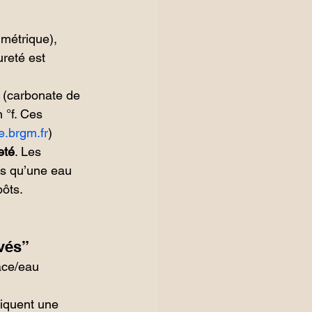
imétrique), 
reté est 
 (carbonate de 
 °f. Ces 
re.brgm.fr
)
eté
. Les 
is qu’une eau 
ôts. 
vés”
ace/eau 
diquent une 