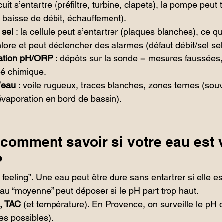
ircuit s’entartre (préfiltre, turbine, clapets), la pompe peut 
t, baisse de débit, échauffement).
 sel
 : la cellule peut s’entartrer (plaques blanches), ce qui
lore et peut déclencher des alarmes (défaut débit/sel sel
lation pH/ORP
 : dépôts sur la sonde = mesures faussées,
ité chimique.
d’eau
 : voile rugueux, traces blanches, zones ternes (sou
l’évaporation en bord de bassin).
 comment savoir si votre eau est 
?
 feeling”. Une eau peut être dure sans entartrer si elle es
au “moyenne” peut déposer si le pH part trop haut.
, TAC
 (et température). En Provence, on surveille le pH 
des possibles).