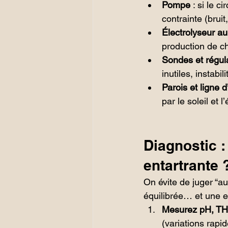
Pompe
 : si le c
contrainte (brui
Électrolyseur au
production de ch
Sondes et régu
inutiles, instabil
Parois et ligne 
par le soleil et 
Diagnostic :
entartrante 
On évite de juger “au
équilibrée… et une e
Mesurez pH, TH
(variations rapi