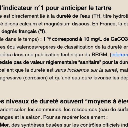
l’indicateur n°1 pour anticiper le tartre
e est directement lié à la 
dureté de l’eau
 (TH, titre hydrot
ité d’ions calcium et magnésium dissous. En France, la du
 
degrés français (°f)
.
le dans le temps) : 
1 °f correspond à 10 mg/L de CaCO
3
 des équivalences/repères de classification de la dureté en
pelées dans une publication technique du BRGM. (
infoter
’existe pas de valeur réglementaire “sanitaire” pour la dur
llent que la dureté est 
sans incidence sur la santé
, ma
agressive (corrosion) et qu’une eau dure favorise les dép
s niveaux de dureté souvent “moyens à éle
arient selon les communes, les ressources (eau de surf
anges et la saison. Pour se repérer localement :
-Mer
, des synthèses basées sur les contrôles officiels in