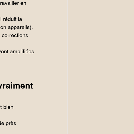
travailler en 
 réduit la 
on appareils).
 corrections 
vent amplifiées 
vraiment 
t bien 
de près 