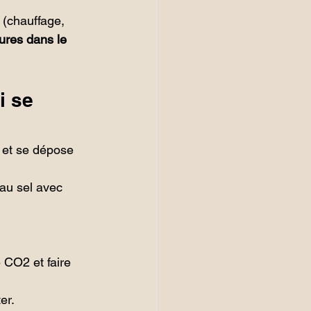
 (chauffage, 
ures dans le 
i se 
e et se dépose 
 au sel avec 
le CO
2
 et faire 
er.