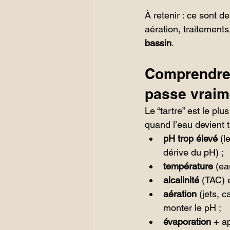
À retenir : ce sont d
aération, traitement
bassin
.
Comprendre l
passe vraim
Le “tartre” est le plu
quand l’eau devient t
pH trop élevé
 (l
dérive du pH) ;
température
 (ea
alcalinité
 (TAC) e
aération
 (jets, 
monter le pH ;
évaporation
 + a