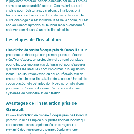
le polyester renforcé, parfois complété par de la fibre de 
verre pour une durabilité accrue. Ces matériaux sont 
choisis pour résister aux variations climatiques et à 
l'usure, assurant ainsi une durée de vie prolongée. Un 
autre avantage clé est la finition lisse de la coque, qui est 
non seulement agréable au toucher mais aussi facile à 
nettoyer, contribuant à un entretien simplifié.
Les étapes de l'installation 
L'
installation de piscine à coque près de Gareoult
 suit un 
processus méthodique comprenant plusieurs étapes 
clés. Tout d'abord, un professionnel se rend sur place 
pour effectuer une analyse du terrain et pour s'assurer 
que toutes les mesures sont conformes à la législation 
locale. Ensuite, l'excavation du sol est réalisée afin de 
préparer le site pour l'installation de la coque. Une fois la 
coque placée, elle est mise de niveau et remplie d'eau 
pour vérifier l'étanchéité avant d'être raccordée aux 
systèmes de plomberie et de filtration.
Avantages de l'installation près de 
Gareoult
Choisir l'
installation de piscine à coque près de Gareoult
garantit un accès rapide aux professionnels locaux qui 
connaissent bien les spécificités de la région. La 
proximité des fournisseurs permet également une 