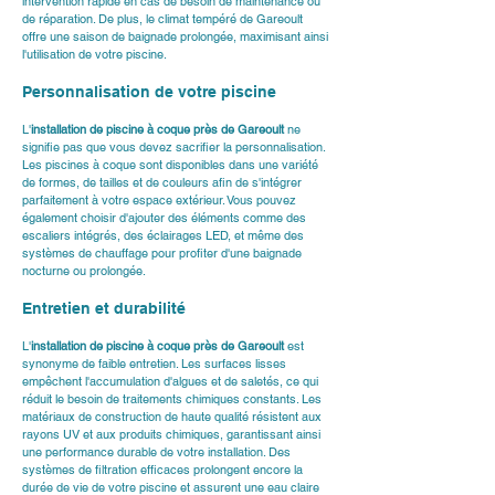
intervention rapide en cas de besoin de maintenance ou 
de réparation. De plus, le climat tempéré de Gareoult 
offre une saison de baignade prolongée, maximisant ainsi 
l'utilisation de votre piscine.
Personnalisation de votre piscine
L'
installation de piscine à coque près de Gareoult
 ne 
signifie pas que vous devez sacrifier la personnalisation. 
Les piscines à coque sont disponibles dans une variété 
de formes, de tailles et de couleurs afin de s'intégrer 
parfaitement à votre espace extérieur. Vous pouvez 
également choisir d'ajouter des éléments comme des 
escaliers intégrés, des éclairages LED, et même des 
systèmes de chauffage pour profiter d'une baignade 
nocturne ou prolongée.
Entretien et durabilité
L'
installation de piscine à coque près de Gareoult
 est 
synonyme de faible entretien. Les surfaces lisses 
empêchent l'accumulation d'algues et de saletés, ce qui 
réduit le besoin de traitements chimiques constants. Les 
matériaux de construction de haute qualité résistent aux 
rayons UV et aux produits chimiques, garantissant ainsi 
une performance durable de votre installation. Des 
systèmes de filtration efficaces prolongent encore la 
durée de vie de votre piscine et assurent une eau claire 