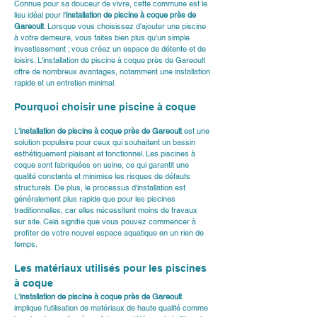
Connue pour sa douceur de vivre, cette commune est le 
lieu idéal pour l'
installation de piscine à coque près de 
Gareoult
. Lorsque vous choisissez d'ajouter une piscine 
à votre demeure, vous faites bien plus qu'un simple 
investissement ; vous créez un espace de détente et de 
loisirs. L'installation de piscine à coque près de Gareoult 
offre de nombreux avantages, notamment une installation 
rapide et un entretien minimal.
Pourquoi choisir une piscine à coque
L'
installation de piscine à coque près de Gareoult
 est une 
solution populaire pour ceux qui souhaitent un bassin 
esthétiquement plaisant et fonctionnel. Les piscines à 
coque sont fabriquées en usine, ce qui garantit une 
qualité constante et minimise les risques de défauts 
structurels. De plus, le processus d'installation est 
généralement plus rapide que pour les piscines 
traditionnelles, car elles nécessitent moins de travaux 
sur site. Cela signifie que vous pouvez commencer à 
profiter de votre nouvel espace aquatique en un rien de 
temps.
Les matériaux utilisés pour les piscines 
à coque
L'
installation de piscine à coque près de Gareoult
implique l'utilisation de matériaux de haute qualité comme 