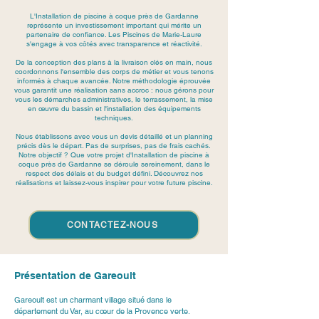
L'Installation de piscine à coque près de Gardanne
représente un investissement important qui mérite un
partenaire de confiance. Les Piscines de Marie-Laure
s'engage à vos côtés avec transparence et réactivité.
De la conception des plans à la livraison clés en main, nous
coordonnons l'ensemble des corps de métier et vous tenons
informés à chaque avancée. Notre méthodologie éprouvée
vous garantit une réalisation sans accroc : nous gérons pour
vous les démarches administratives, le terrassement, la mise
en œuvre du bassin et l'installation des équipements
techniques.
Nous établissons avec vous un devis détaillé et un planning
précis dès le départ. Pas de surprises, pas de frais cachés.
Notre objectif ? Que votre projet d'Installation de piscine à
coque près de Gardanne se déroule sereinement, dans le
respect des délais et du budget défini. Découvrez nos
réalisations et laissez-vous inspirer pour votre future piscine.
CONTACTEZ-NOUS
Présentation de Gareoult
Gareoult
 est un charmant village situé dans le 
département du Var, au cœur de la Provence verte. 