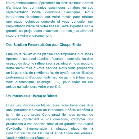
Notre connaissance approfondie du territoire nous permet
d'anticiper les contraintes spécifiques : nature du sol,
réglementation locale, conditions climatiques. Nous
intervenons directement sur votre terrain pour réaliser
une étude technique complète et vous conseiller sur
l'implantation idéale de votre bassin. Cette expertise locale
garantit un projet sans mauvaise surprise, parfaitement
intégré à votre environnement.
Des Solutions Personnalisées pour Chaque Envie
Que vous rêviez d'une piscine contemporaine aux lignes
épurées, d'un bassin familial sécurisé et convivial, ou d'un
espace de détente raffiné avec spa intégré, nous mettons
notre savoir-faire à votre service. Nous vous proposons
un large choix de revêtements, de systèmes de filtration
performants et d'équipements haut de gamme (chauffage,
volet automatique, éclairage LED) pour créer un lieu
unique qui valorisera votre propriété.
Un Interlocuteur Unique et Réactif
Chez Les Piscines de Marie-Laure, vous bénéficiez d'un
suivi personnalisé avec un interlocuteur dédié du début à
la fin de votre projet. Cette proximité nous permet de
répondre rapidement à vos questions, d'adapter nos
prestations à vos besoins réels et de garantir une qualité
d'exécution irréprochable à chaque étape de la
construction.Claude est une IA et peut faire des erreurs.
Veuillez vérifier les réponses.