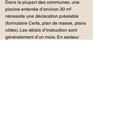
Dans la plupart des communes, une 
piscine enterrée d’environ 30 m² 
nécessite une déclaration préalable 
(formulaire Cerfa, plan de masse, plans 
côtés). Les délais d’instruction sont 
généralement d’un mois. En secteur 
protégé (ABF, sites classés), des 
pièces supplémentaires et des délais 
plus longs peuvent s’appliquer. Si vous 
prévoyez un abri de plus de 1,80 m, un 
permis de construire sera requis. 
Référez-vous aux règles locales du 
PLU et à la fiche officielle Service-
Public sur les démarches.
Comment prouver la 
conformité de mon dispositif 
de sécurité ?