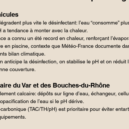
nicules
gradent plus vite le désinfectant: l’eau “consomme” plu
pH a tendance à monter avec la chaleur.
ce a connu un été record en chaleur, renforçant l’évapora
ire en piscine, contexte que Météo-France documente dan
nts bilan climatique.
anticipe la désinfection, on stabilise le pH et on réduit l
nne couverture.
caire du Var et des Bouches-du-Rhône
llement calcaire: dépôts sur ligne d’eau, échangeur, cellu
 opacification de l’eau si le pH dérive.
o-carbonique (TAC/TH/pH) est prioritaire pour éviter entart
quipements.