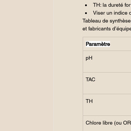
TH: la dureté fo
Viser un indice d
Tableau de synthèse 
et fabricants d’équi
Paramètre
pH
TAC
TH
Chlore libre (ou OR