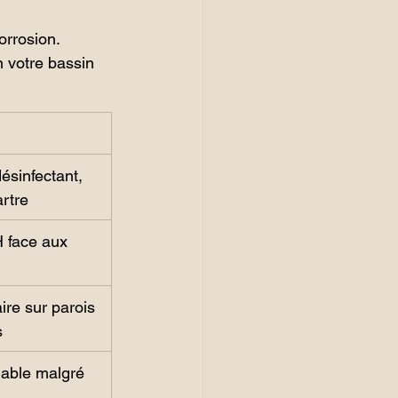
corrosion.
 votre bassin 
désinfectant, 
artre
H face aux 
aire sur parois 
s
iable malgré 