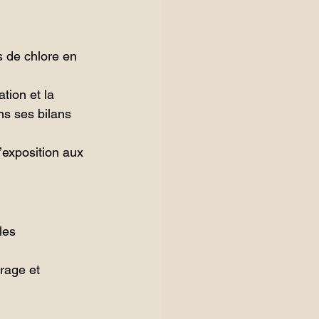
s de chlore en 
tion et la 
s ses bilans 
’exposition aux 
les 
rage et 