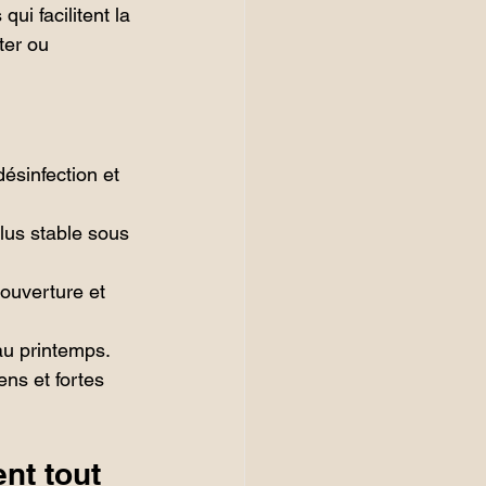
ui facilitent la 
ter ou 
désinfection et 
lus stable sous 
couverture et 
 au printemps.
ens et fortes 
nt tout