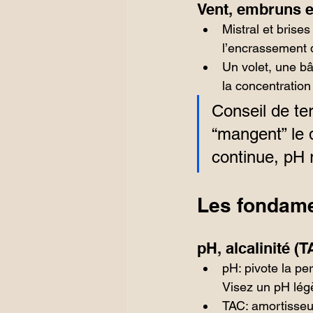
Vent, embruns e
Mistral et brises
l’encrassement du
Un volet, une bâ
la concentratio
Conseil de ter
“mangent” le d
continue, pH 
Les fondame
pH, alcalinité (T
pH: pivote la pe
Visez un pH lég
TAC: amortisseur