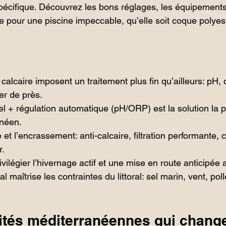
pécifique. Découvrez les bons réglages, les équipements q
ale pour une piscine impeccable, qu’elle soit coque polyes
calcaire imposent un traitement plus fin qu’ailleurs: pH, 
er de près.
el + régulation automatique (pH/ORP) est la solution la p
anéen.
e et l’encrassement: anti-calcaire, filtration performante, 
r.
vilégier l’hivernage actif et une mise en route anticipée
al maîtrise les contraintes du littoral: sel marin, vent, poll
cités méditerranéennes qui change