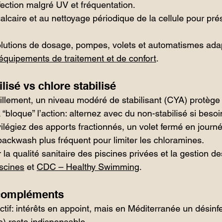
ection malgré UV et fréquentation.
calcaire et au nettoyage périodique de la cellule pour pré
olutions de dosage, pompes, volets et automatismes adap
équipements de traitement et de confort
.
lisé vs chlore stabilisé
illement, un niveau modéré de stabilisant (CYA) protège 
“bloque” l’action: alternez avec du non-stabilisé si besoi
vilégiez des apports fractionnés, un volet fermé en journ
ackwash plus fréquent pour limiter les chloramines.
 la qualité sanitaire des piscines privées et la gestion de
scines
 et 
CDC – Healthy Swimming
.
 compléments
if: intérêts en appoint, mais en Méditerranée un désinfe
) reste indispensable.