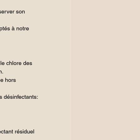
server son 
tés à notre 
le chlore des 
n.
ée hors 
s désinfectants: 
ctant résiduel 