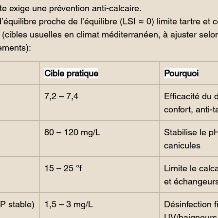
rte exige une prévention anti-calcaire.
’équilibre proche de l’équilibre (LSI ≈ 0) limite tartre et 
(cibles usuelles en climat méditerranéen, à ajuster selon
pements):
Cible pratique
Pourquoi
7,2 – 7,4
Efficacité du 
confort, anti-t
80 – 120 mg/L
Stabilise le p
canicules
15 – 25 °f
Limite le calc
et échangeur
P stable)
1,5 – 3 mg/L
Désinfection f
UV/baigneurs