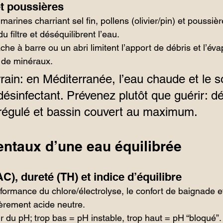
t poussières
 marines charriant sel fin, pollens (olivier/pin) et poussiè
 filtre et déséquilibrent l’eau.
che à barre ou un abri limitent l’apport de débris et l’éva
n de minéraux.
rain: en Méditerranée, l’eau chaude et le so
ésinfectant. Prévenez plutôt que guérir: dé
régulé et bassin couvert au maximum.
ntaux d’une eau équilibrée
AC), dureté (TH) et indice d’équilibre
rformance du chlore/électrolyse, le confort de baignade et
èrement acide neutre.
 du pH; trop bas = pH instable, trop haut = pH “bloqué”.