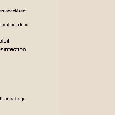
res accélèrent 
poration, donc 
leil 
sinfection 
 l’entartrage. 