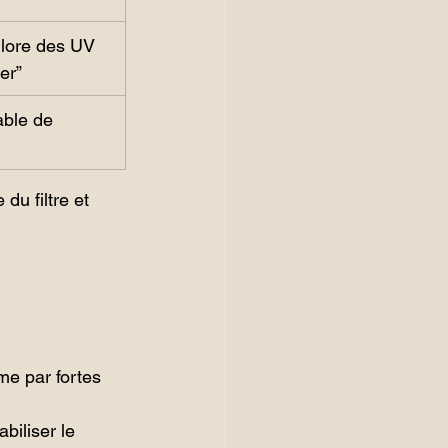
hlore des UV 
er”
able de 
u filtre et 
me par fortes 
iliser le 