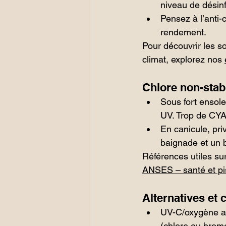
niveau de désinf
Pensez à l’anti-
rendement.
Pour découvrir les s
climat, explorez nos 
Chlore non-stabi
Sous fort ensole
UV. Trop de CYA 
En canicule, pri
baignade et un b
Références utiles sur
ANSES – santé et pi
Alternatives et
UV-C/oxygène act
(chlore ou brome