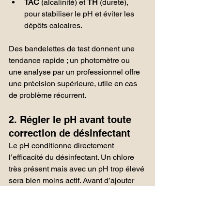
TAC
 (alcalinité) et 
TH
 (dureté), 
pour stabiliser le pH et éviter les 
dépôts calcaires.
Des bandelettes de test donnent une 
tendance rapide ; un photomètre ou 
une analyse par un professionnel offre 
une précision supérieure, utile en cas 
de problème récurrent.
2. Régler le pH avant toute 
correction de désinfectant
Le pH conditionne directement 
l’efficacité du désinfectant. Un chlore 
très présent mais avec un pH trop élevé 
sera bien moins actif. Avant d’ajouter 
du produit, corrigez donc 
systématiquement le pH :
pH trop bas (eau agressive, odeur 