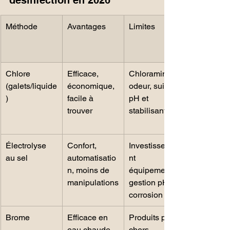
Méthode
Avantages
Limites
Chlore 
Efficace, 
Chloramines, 
(galets/liquide
économique, 
odeur, suivi 
)
facile à 
pH et 
trouver
stabilisant
Électrolyse 
Confort, 
Investisseme
au sel
automatisatio
nt 
n, moins de 
équipement, 
manipulations
gestion pH et 
corrosion
Brome
Efficace en 
Produits plus 
eau chaude, 
chers, 