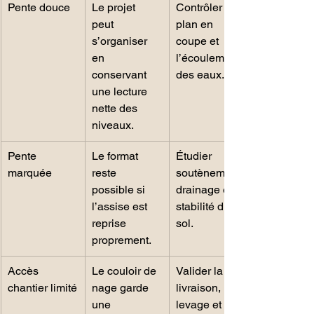
Pente douce
Le projet 
Contrôler le 
peut 
plan en 
s’organiser 
coupe et 
en 
l’écoulement 
conservant 
des eaux.
une lecture 
nette des 
niveaux.
Pente 
Le format 
Étudier 
marquée
reste 
soutènement, 
possible si 
drainage et 
l’assise est 
stabilité du 
reprise 
sol.
proprement.
Accès 
Le couloir de 
Valider la 
chantier limité
nage garde 
livraison, le 
une 
levage et le 