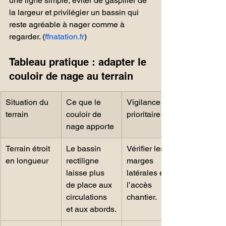
une ligne simple, éviter de gaspiller de 
la largeur et privilégier un bassin qui 
reste agréable à nager comme à 
regarder. (
ffnatation.fr
)
Tableau pratique : adapter le 
couloir de nage au terrain
Situation du 
Ce que le 
Vigilance 
terrain
couloir de 
prioritaire
nage apporte
Terrain étroit 
Le bassin 
Vérifier les 
en longueur
rectiligne 
marges 
laisse plus 
latérales et 
de place aux 
l’accès 
circulations 
chantier.
et aux abords.