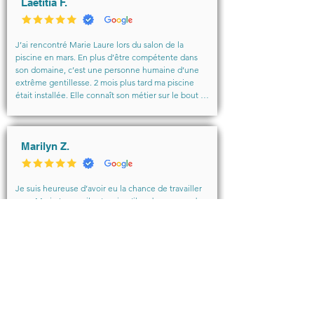
Laetitia F.
J’ai rencontré Marie Laure lors du salon de la 
piscine en mars. En plus d’être compétente dans 
son domaine, c’est une personne humaine d’une 
extrême gentillesse. 2 mois plus tard ma piscine 
était installée. Elle connaît son métier sur le bout 
des doigts, et elle suit le projet du début à la fin … 
et même après !

Très disponible, toujours de bons conseils, j’invite 
toutes les personnes ayant un projet piscine à lui 
Marilyn Z.
faire confiance les yeux fermés. Elle gère tout ! Elle 
a une équipe au top, elle s’entoure des meilleurs 
car c’est la meilleure !

Je suis heureuse d’avoir eu la chance de travailler 
Merci pour tout Marie Laure
avec Marie Laure , il est vrai qu’il y a beaucoup de 
choix, notre piscine est en eau depuis peu et 
sommes ravi du résultat.

Personne très pro mais aussi fort sympathique. Je 
recommande si vous souhaitez avoir de la qualité et 
des bons conseils.
Agathe M.